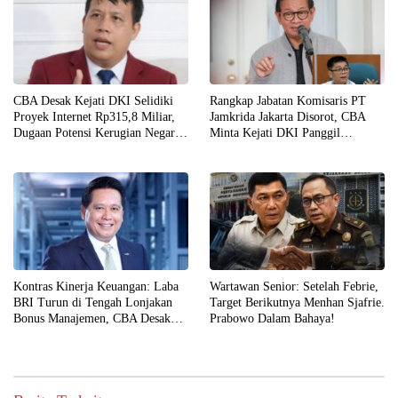
CBA Desak Kejati DKI Selidiki
Rangkap Jabatan Komisaris PT
Proyek Internet Rp315,8 Miliar,
Jamkrida Jakarta Disorot, CBA
Dugaan Potensi Kerugian Negara
Minta Kejati DKI Panggil
Rp6,7 Miliar
Pramono Anung
Kontras Kinerja Keuangan: Laba
Wartawan Senior: Setelah Febrie,
BRI Turun di Tengah Lonjakan
Target Berikutnya Menhan Sjafrie.
Bonus Manajemen, CBA Desak
Prabowo Dalam Bahaya!
Kejagung Turun Tangan