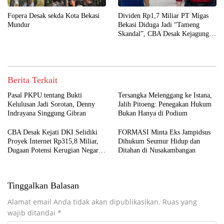
Fopera Desak sekda Kota Bekasi
Dividen Rp1,7 Miliar PT Migas
Mundur
Bekasi Diduga Jadi “Tameng
Skandal”, CBA Desak Kejagung
Periksa Wali Kota
Berita Terkait
Pasal PKPU tentang Bukti
Tersangka Melenggang ke Istana,
Kelulusan Jadi Sorotan, Denny
Jalih Pitoeng: Penegakan Hukum
Indrayana Singgung Gibran
Bukan Hanya di Podium
CBA Desak Kejati DKI Selidiki
FORMASI Minta Eks Jampidsus
Proyek Internet Rp315,8 Miliar,
Dihukum Seumur Hidup dan
Dugaan Potensi Kerugian Negara
Ditahan di Nusakambangan
Rp6,7 Miliar
Tinggalkan Balasan
Alamat email Anda tidak akan dipublikasikan.
Ruas yang
wajib ditandai
*