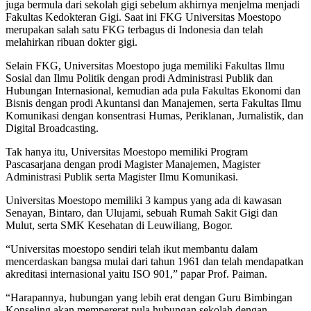
juga bermula dari sekolah gigi sebelum akhirnya menjelma menjadi
Fakultas Kedokteran Gigi. Saat ini FKG Universitas Moestopo
merupakan salah satu FKG terbagus di Indonesia dan telah
melahirkan ribuan dokter gigi.
Selain FKG, Universitas Moestopo juga memiliki Fakultas Ilmu
Sosial dan Ilmu Politik dengan prodi Administrasi Publik dan
Hubungan Internasional, kemudian ada pula Fakultas Ekonomi dan
Bisnis dengan prodi Akuntansi dan Manajemen, serta Fakultas Ilmu
Komunikasi dengan konsentrasi Humas, Periklanan, Jurnalistik, dan
Digital Broadcasting.
Tak hanya itu, Universitas Moestopo memiliki Program
Pascasarjana dengan prodi Magister Manajemen, Magister
Administrasi Publik serta Magister Ilmu Komunikasi.
Universitas Moestopo memiliki 3 kampus yang ada di kawasan
Senayan, Bintaro, dan Ulujami, sebuah Rumah Sakit Gigi dan
Mulut, serta SMK Kesehatan di Leuwiliang, Bogor.
“Universitas moestopo sendiri telah ikut membantu dalam
mencerdaskan bangsa mulai dari tahun 1961 dan telah mendapatkan
akreditasi internasional yaitu ISO 901,” papar Prof. Paiman.
“Harapannya, hubungan yang lebih erat dengan Guru Bimbingan
Konseling akan mempererat pula hubungan sekolah dengan