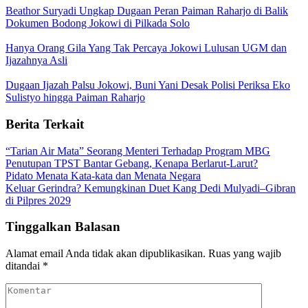
Beathor Suryadi Ungkap Dugaan Peran Paiman Raharjo di Balik
Dokumen Bodong Jokowi di Pilkada Solo
Hanya Orang Gila Yang Tak Percaya Jokowi Lulusan UGM dan
Ijazahnya Asli
Dugaan Ijazah Palsu Jokowi, Buni Yani Desak Polisi Periksa Eko
Sulistyo hingga Paiman Raharjo
Berita Terkait
“Tarian Air Mata” Seorang Menteri Terhadap Program MBG
Penutupan TPST Bantar Gebang, Kenapa Berlarut-Larut?
Pidato Menata Kata-kata dan Menata Negara
Keluar Gerindra? Kemungkinan Duet Kang Dedi Mulyadi–Gibran
di Pilpres 2029
Tinggalkan Balasan
Alamat email Anda tidak akan dipublikasikan.
Ruas yang wajib
ditandai
*