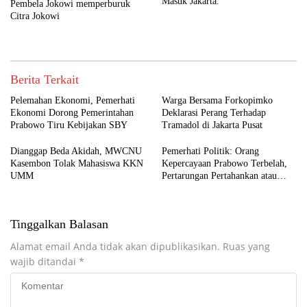
Masuk Jakarta.
Pembela Jokowi memperburuk
Citra Jokowi
Berita Terkait
Pelemahan Ekonomi, Pemerhati
Warga Bersama Forkopimko
Ekonomi Dorong Pemerintahan
Deklarasi Perang Terhadap
Prabowo Tiru Kebijakan SBY
Tramadol di Jakarta Pusat
Dianggap Beda Akidah, MWCNU
Pemerhati Politik: Orang
Kasembon Tolak Mahasiswa KKN
Kepercayaan Prabowo Terbelah,
UMM
Pertarungan Pertahankan atau
Copot Kapolri Makin Terbuka
Tinggalkan Balasan
Alamat email Anda tidak akan dipublikasikan.
Ruas yang
wajib ditandai
*