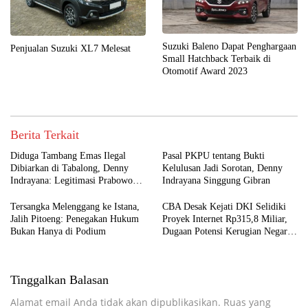
Suzuki Baleno Dapat Penghargaan
Penjualan Suzuki XL7 Melesat
Small Hatchback Terbaik di
Otomotif Award 2023
Berita Terkait
Diduga Tambang Emas Ilegal
Pasal PKPU tentang Bukti
Dibiarkan di Tabalong, Denny
Kelulusan Jadi Sorotan, Denny
Indrayana: Legitimasi Prabowo
Indrayana Singgung Gibran
Bisa Tergerus
Tersangka Melenggang ke Istana,
CBA Desak Kejati DKI Selidiki
Jalih Pitoeng: Penegakan Hukum
Proyek Internet Rp315,8 Miliar,
Bukan Hanya di Podium
Dugaan Potensi Kerugian Negara
Rp6,7 Miliar
Tinggalkan Balasan
Alamat email Anda tidak akan dipublikasikan.
Ruas yang