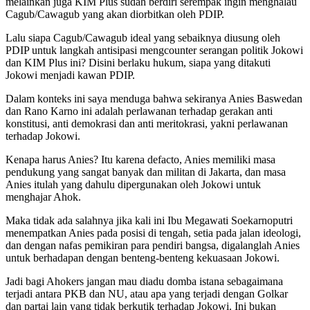
melainkan juga KIM Plus sudah berdiri serempak ingin menghalau
Cagub/Cawagub yang akan diorbitkan oleh PDIP.
Lalu siapa Cagub/Cawagub ideal yang sebaiknya diusung oleh
PDIP untuk langkah antisipasi mengcounter serangan politik Jokowi
dan KIM Plus ini? Disini berlaku hukum, siapa yang ditakuti
Jokowi menjadi kawan PDIP.
Dalam konteks ini saya menduga bahwa sekiranya Anies Baswedan
dan Rano Karno ini adalah perlawanan terhadap gerakan anti
konstitusi, anti demokrasi dan anti meritokrasi, yakni perlawanan
terhadap Jokowi.
Kenapa harus Anies? Itu karena defacto, Anies memiliki masa
pendukung yang sangat banyak dan militan di Jakarta, dan masa
Anies itulah yang dahulu dipergunakan oleh Jokowi untuk
menghajar Ahok.
Maka tidak ada salahnya jika kali ini Ibu Megawati Soekarnoputri
menempatkan Anies pada posisi di tengah, setia pada jalan ideologi,
dan dengan nafas pemikiran para pendiri bangsa, digalanglah Anies
untuk berhadapan dengan benteng-benteng kekuasaan Jokowi.
Jadi bagi Ahokers jangan mau diadu domba istana sebagaimana
terjadi antara PKB dan NU, atau apa yang terjadi dengan Golkar
dan partai lain yang tidak berkutik terhadap Jokowi. Ini bukan