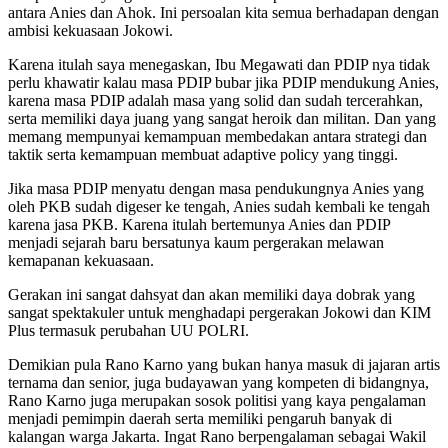
antara Anies dan Ahok. Ini persoalan kita semua berhadapan dengan
ambisi kekuasaan Jokowi.
Karena itulah saya menegaskan, Ibu Megawati dan PDIP nya tidak
perlu khawatir kalau masa PDIP bubar jika PDIP mendukung Anies,
karena masa PDIP adalah masa yang solid dan sudah tercerahkan,
serta memiliki daya juang yang sangat heroik dan militan. Dan yang
memang mempunyai kemampuan membedakan antara strategi dan
taktik serta kemampuan membuat adaptive policy yang tinggi.
Jika masa PDIP menyatu dengan masa pendukungnya Anies yang
oleh PKB sudah digeser ke tengah, Anies sudah kembali ke tengah
karena jasa PKB. Karena itulah bertemunya Anies dan PDIP
menjadi sejarah baru bersatunya kaum pergerakan melawan
kemapanan kekuasaan.
Gerakan ini sangat dahsyat dan akan memiliki daya dobrak yang
sangat spektakuler untuk menghadapi pergerakan Jokowi dan KIM
Plus termasuk perubahan UU POLRI.
Demikian pula Rano Karno yang bukan hanya masuk di jajaran artis
ternama dan senior, juga budayawan yang kompeten di bidangnya,
Rano Karno juga merupakan sosok politisi yang kaya pengalaman
menjadi pemimpin daerah serta memiliki pengaruh banyak di
kalangan warga Jakarta. Ingat Rano berpengalaman sebagai Wakil