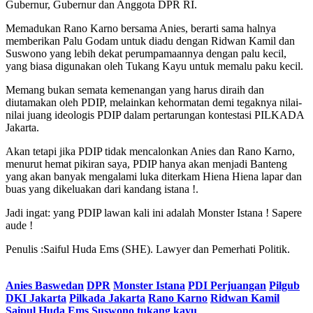
Gubernur, Gubernur dan Anggota DPR RI.
Memadukan Rano Karno bersama Anies, berarti sama halnya
memberikan Palu Godam untuk diadu dengan Ridwan Kamil dan
Suswono yang lebih dekat perumpamaannya dengan palu kecil,
yang biasa digunakan oleh Tukang Kayu untuk memalu paku kecil.
Memang bukan semata kemenangan yang harus diraih dan
diutamakan oleh PDIP, melainkan kehormatan demi tegaknya nilai-
nilai juang ideologis PDIP dalam pertarungan kontestasi PILKADA
Jakarta.
Akan tetapi jika PDIP tidak mencalonkan Anies dan Rano Karno,
menurut hemat pikiran saya, PDIP hanya akan menjadi Banteng
yang akan banyak mengalami luka diterkam Hiena Hiena lapar dan
buas yang dikeluakan dari kandang istana !.
Jadi ingat: yang PDIP lawan kali ini adalah Monster Istana ! Sapere
aude !
Penulis :Saiful Huda Ems (SHE). Lawyer dan Pemerhati Politik.
Anies Baswedan
DPR
Monster Istana
PDI Perjuangan
Pilgub
DKI Jakarta
Pilkada Jakarta
Rano Karno
Ridwan Kamil
Saipul Huda Ems
Suswono
tukang kayu