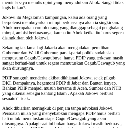
meminta saya menulis opini yang menyudutkan Ahok. Sangat tidak
logis bukan?.
Jokowi itu Megaloman kampungan, kalau ada orang yang
berpotensi membuyarkan mimpi berkuasanya akan ia singkirkan.
Ahok merupakan contoh orang yang dianggap sebagai penghalang
mimpi, ambisi berkuasanya, karena itu Ahok ketika itu harus segera
disingkirkan oleh Jokowi.
Sekarang tak lama lagi Jakarta akan mengadakan pemilihan
Gubernur dan Wakil Gubernur, partai-partai politik sudah siap
mengusung Cagub/Cawagubnya, hanya PDIP yang terkesan masih
sangat berhati-hati untuk segera memutuskan Cagub/Cawagub yang
akan diusungnya.
PDIP sungguh menderita akibat dikhianati Jokowi sejak pilgub
DKI. Dampaknya, hegemoni PDIP di Jabar dan Banten lenyap.
Bahkan PDIP menjadi musuh bersama di Aceh, Sumbar dan NTB
yang dikenal sebagai kantong Islam . Apakah Jokowi berbuat
sesuatu? Tidak.
Ahok dibiarkan meringkuk di penjara tanpa advokasi Jokowi.
Persoalan inilah yang menyebabkan mengapa PDIP harus berhati-
hati untuk memutuskan siapa Cagub/Cawagub yang akan
diusungnya. Apalagi saat ini bukan hanya Jokowi masih berkuasa,