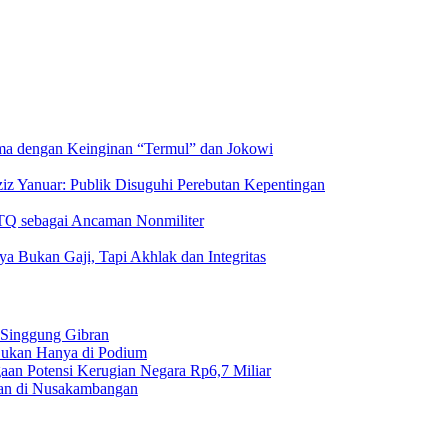
ama dengan Keinginan “Termul” dan Jokowi
ziz Yanuar: Publik Disuguhi Perebutan Kepentingan
TQ sebagai Ancaman Nonmiliter
a Bukan Gaji, Tapi Akhlak dan Integritas
 Singgung Gibran
 Bukan Hanya di Podium
gaan Potensi Kerugian Negara Rp6,7 Miliar
an di Nusakambangan