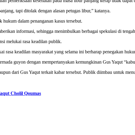
n pemeriksaan kesehatan pada masa libur panjang kerap tidak dapat 
jang, tapi ditolak dengan alasan petugas libur,” katanya.
ak hukum dalam penanganan kasus tersebut.
rikan informasi, sehingga menimbulkan berbagai spekulasi di tengah
i melukai rasa keadilan publik.
ukai rasa keadilan masyarakat yang selama ini berharap penegakan hukum 
bernada guyon dengan mempertanyakan kemungkinan Gus Yaqut “kabur”, 
upun dari Gus Yaqut terkait kabar tersebut. Publik diimbau untuk menun
aqut Cholil Qoumas