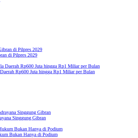
an di Pilpres 2029
 Daerah Rp600 Juta hingga Rp1 Miliar per Bulan
rayana Singgung Gibran
Hukum Bukan Hanya di Podium