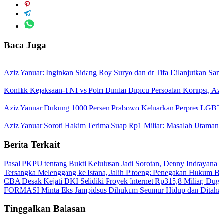
Baca Juga
Aziz Yanuar: Inginkan Sidang Roy Suryo dan dr Tifa Dilanjutkan S
Konflik Kejaksaan-TNI vs Polri Dinilai Dipicu Persoalan Korupsi, A
Aziz Yanuar Dukung 1000 Persen Prabowo Keluarkan Perpres LGB
Aziz Yanuar Soroti Hakim Terima Suap Rp1 Miliar: Masalah Utamany
Berita Terkait
Pasal PKPU tentang Bukti Kelulusan Jadi Sorotan, Denny Indrayana
Tersangka Melenggang ke Istana, Jalih Pitoeng: Penegakan Hukum
CBA Desak Kejati DKI Selidiki Proyek Internet Rp315,8 Miliar, Du
FORMASI Minta Eks Jampidsus Dihukum Seumur Hidup dan Ditah
Tinggalkan Balasan