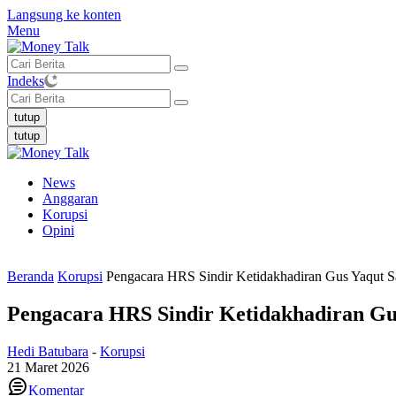
Langsung ke konten
Menu
Indeks
tutup
tutup
News
Anggaran
Korupsi
Opini
Beranda
Korupsi
Pengacara HRS Sindir Ketidakhadiran Gus Yaqut Saa
Pengacara HRS Sindir Ketidakhadiran Gus 
Hedi Batubara
-
Korupsi
21 Maret 2026
Komentar