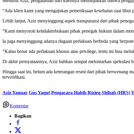
Menurut Aziz, pengalaman dari kliennya menunjukkan bahwa pengajua
“Ada klien kami yang mengajukan pemeriksaan kesehatan saat libur pan
Lebih lanjut, Aziz menyinggung aspek transparansi dari pihak peneg
“Kami menyoroti ketidakterbukaan pihak penegak hukum dalam membe
Ia juga menyinggung adanya dugaan perlakuan berbeda yang berpotens
“Kalau benar ada perlakuan khusus atau privilege, tentu ini bisa mel
Di akhir pernyataannya, Aziz bahkan sempat melontarkan spekulasi 
Hingga saat ini, belum ada keterangan resmi dari pihak berwenang ma
terverifikasi.
Aziz Yanuar
Gus Yaqut
Pengacara Habib Rizieq Shihab (HRS)
Y
Komentar
Bagikan