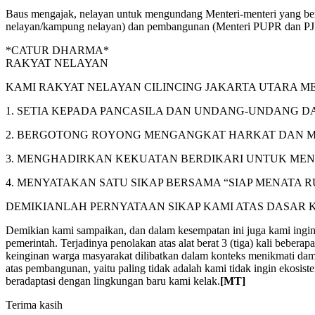
Baus mengajak, nelayan untuk mengundang Menteri-menteri yang berk
nelayan/kampung nelayan) dan pembangunan (Menteri PUPR dan PJ 
*CATUR DHARMA*
RAKYAT NELAYAN
KAMI RAKYAT NELAYAN CILINCING JAKARTA UTARA ME
1. SETIA KEPADA PANCASILA DAN UNDANG-UNDANG DA
2. BERGOTONG ROYONG MENGANGKAT HARKAT DAN M
3. MENGHADIRKAN KEKUATAN BERDIKARI UNTUK ME
4. MENYATAKAN SATU SIKAP BERSAMA “SIAP MENATA
DEMIKIANLAH PERNYATAAN SIKAP KAMI ATAS DASAR
Demikian kami sampaikan, dan dalam kesempatan ini juga kami in
pemerintah. Terjadinya penolakan atas alat berat 3 (tiga) kali be
keinginan warga masyarakat dilibatkan dalam konteks menikmati da
atas pembangunan, yaitu paling tidak adalah kami tidak ingin ekos
beradaptasi dengan lingkungan baru kami kelak.
[MT]
Terima kasih