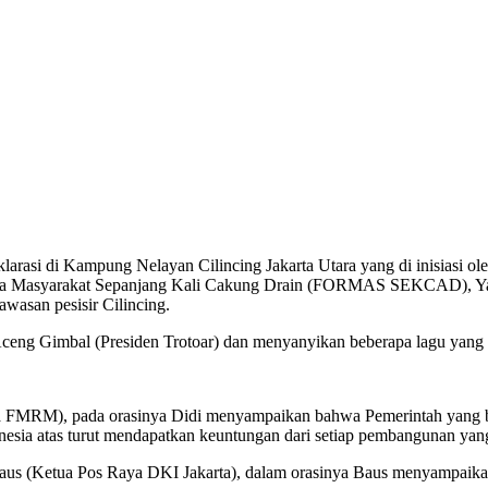
klarasi di Kampung Nelayan Cilincing Jakarta Utara yang di inisiasi 
yarakat Sepanjang Kali Cakung Drain (FORMAS SEKCAD), Yayasan 
wasan pesisir Cilincing.
Aceng Gimbal (Presiden Trotoar) dan menyanyikan beberapa lagu ya
ua FMRM), pada orasinya Didi menyampaikan bahwa Pemerintah yang b
nesia atas turut mendapatkan keuntungan dari setiap pembangunan yang 
 Baus (Ketua Pos Raya DKI Jakarta), dalam orasinya Baus menyampaika