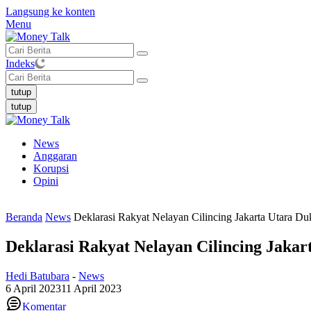
Langsung ke konten
Menu
Indeks
tutup
tutup
News
Anggaran
Korupsi
Opini
Beranda
News
Deklarasi Rakyat Nelayan Cilincing Jakarta Utara
Deklarasi Rakyat Nelayan Cilincing Jak
Hedi Batubara
-
News
6 April 2023
11 April 2023
Komentar