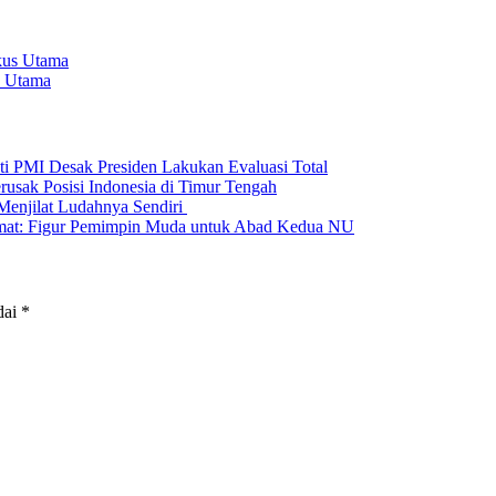
s Utama
ti PMI Desak Presiden Lakukan Evaluasi Total
rusak Posisi Indonesia di Timur Tengah
Menjilat Ludahnya Sendiri
amat: Figur Pemimpin Muda untuk Abad Kedua NU
dai
*