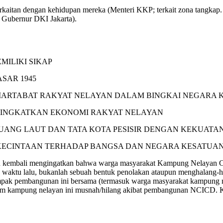
aitan dengan kehidupan mereka (Menteri KKP; terkait zona tangkap. M
Gubernur DKI Jakarta).
MILIKI SIKAP
SAR 1945
ARTABAT RAKYAT NELAYAN DALAM BINGKAI NEGARA K
NINGKATKAN EKONOMI RAKYAT NELAYAN
 RUANG LAUT DAN TATA KOTA PESISIR DENGAN KEKUAT
 KECINTAAN TERHADAP BANGSA DAN NEGARA KESATUAN
gin kembali mengingatkan bahwa warga masyarakat Kampung Nelayan
berapa waktu lalu, bukanlah sebuah bentuk penolakan ataupun menghala
mpak pembangunan ini bersama (termasuk warga masyarakat kampung ne
istem kampung nelayan ini musnah/hilang akibat pembangunan NCICD. K