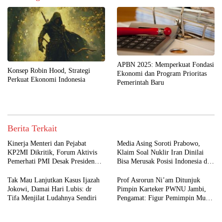
APBN 2025: Memperkuat Fondasi
Konsep Robin Hood, Strategi
Ekonomi dan Program Prioritas
Perkuat Ekonomi Indonesia
Pemerintah Baru
Berita Terkait
Kinerja Menteri dan Pejabat
Media Asing Soroti Prabowo,
KP2MI Dikritik, Forum Aktivis
Klaim Soal Nuklir Iran Dinilai
Pemerhati PMI Desak Presiden
Bisa Merusak Posisi Indonesia di
Lakukan Evaluasi Total
Timur Tengah
Tak Mau Lanjutkan Kasus Ijazah
Prof Asrorun Ni’am Ditunjuk
Jokowi, Damai Hari Lubis: dr
Pimpin Karteker PWNU Jambi,
Tifa Menjilat Ludahnya Sendiri
Pengamat: Figur Pemimpin Muda
untuk Abad Kedua NU