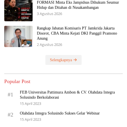
FORMASI Minta Eks Jampidsus Dihukum Seumur
Hidup dan Ditahan di Nusakambangan
3 Agustus 2026
Rangkap Jabatan Komisaris PT Jamkrida Jakarta
Disorot, CBA Minta Kejati DKI Panggil Pramono
Anung
2 Agustus 2026
Selengkapnya
Popular Post
FEB Universitas Pattimura Ambon & CV. Olahdata Integra
#1
Solusindo Berkolaborasi
15 April 2023
Olahdata Integra Solusindo Sukses Gelar Webinar
#2
15 April 2023