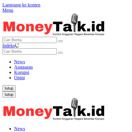
Langsung ke konten
Menu
Indeks
News
Anggaran
Korupsi
Opini
tutup
tutup
News