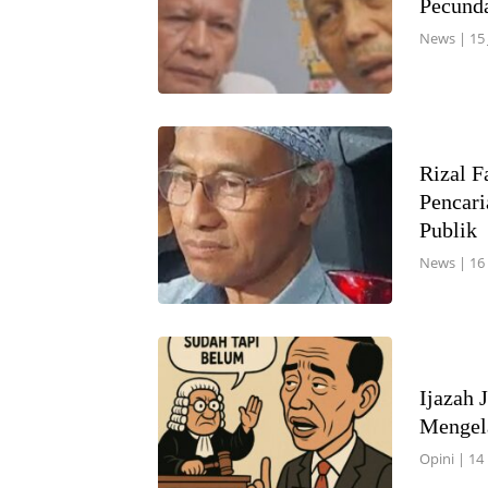
Pecund
News
|
15
Rizal F
Pencari
Publik
News
|
16
Ijazah 
Mengel
Opini
|
14