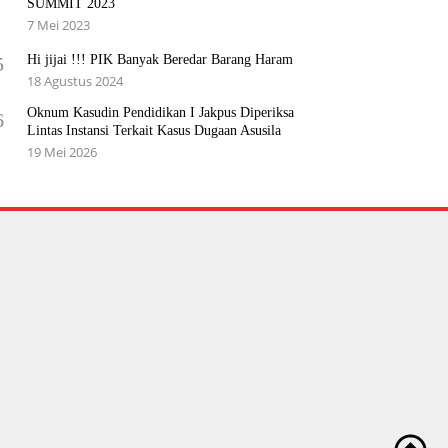
SUMMIT 2023
7 Mei 2023
Hi jijai !!! PIK Banyak Beredar Barang Haram
5
18 Agustus 2024
Oknum Kasudin Pendidikan I Jakpus Diperiksa
6
Lintas Instansi Terkait Kasus Dugaan Asusila
19 Mei 2026