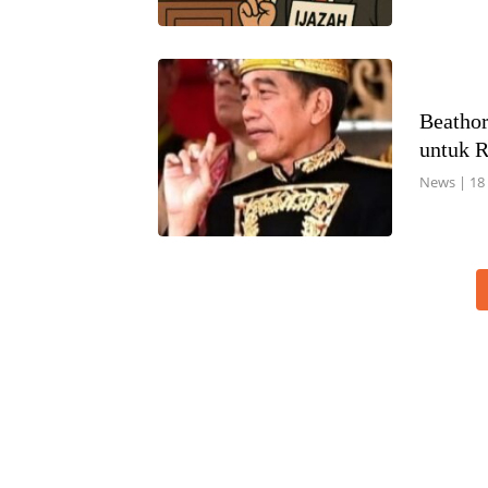
Beathor
untuk R
News
|
18