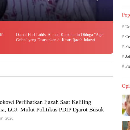
Pop
Uc
ifa
Damai Hari Lubis: Ahmad Khozinudin Diduga “Agen
Ce
Gelap” yang Disusupkan di Kasus Ijazah Jokowi
Pr
Jo
Pr
Opi
okowi Perlihatkan Ijazah Saat Keliling
ia, LCJ: Mulut Politikus PDIP Djarot Busuk
uni 2026