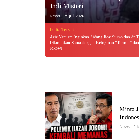
Jadi Misteri
News
|
25 Juli 2026
Berita Terkait
Aziz Yanuar: Inginkan Sidang Roy Suryo dan dr T
Dilanjutkan Sama dengan Keinginan “Termul” dan
Jokowi
Minta J
Indones
News
|
1 J