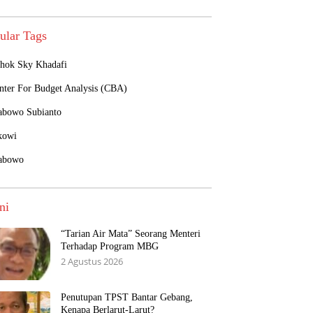
ular Tags
hok Sky Khadafi
nter For Budget Analysis (CBA)
abowo Subianto
kowi
abowo
ni
“Tarian Air Mata” Seorang Menteri
Terhadap Program MBG
2 Agustus 2026
Penutupan TPST Bantar Gebang,
Kenapa Berlarut-Larut?