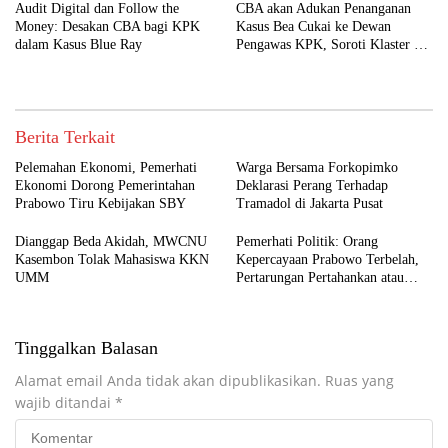
Audit Digital dan Follow the
CBA akan Adukan Penanganan
Money: Desakan CBA bagi KPK
Kasus Bea Cukai ke Dewan
dalam Kasus Blue Ray
Pengawas KPK, Soroti Klaster 20
Forwarder yang Belum Diungkap
Berita Terkait
Pelemahan Ekonomi, Pemerhati
Warga Bersama Forkopimko
Ekonomi Dorong Pemerintahan
Deklarasi Perang Terhadap
Prabowo Tiru Kebijakan SBY
Tramadol di Jakarta Pusat
Dianggap Beda Akidah, MWCNU
Pemerhati Politik: Orang
Kasembon Tolak Mahasiswa KKN
Kepercayaan Prabowo Terbelah,
UMM
Pertarungan Pertahankan atau
Copot Kapolri Makin Terbuka
Tinggalkan Balasan
Alamat email Anda tidak akan dipublikasikan.
Ruas yang
wajib ditandai
*