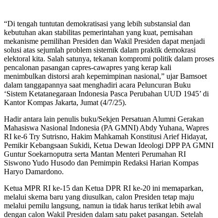
“Di tengah tuntutan demokratisasi yang lebih substansial dan
kebutuhan akan stabilitas pemerintahan yang kuat, pemisahan
mekanisme pemilihan Presiden dan Wakil Presiden dapat menjadi
solusi atas sejumlah problem sistemik dalam praktik demokrasi
elektoral kita. Salah satunya, tekanan kompromi politik dalam proses
pencalonan pasangan capres-cawapres yang kerap kali
menimbulkan distorsi arah kepemimpinan nasional,” ujar Bamsoet
dalam tanggapannya saat menghadiri acara Peluncuran Buku
‘Sistem Ketatanegaraan Indonesia Pasca Perubahan UUD 1945’ di
Kantor Kompas Jakarta, Jumat (4/7/25).
Hadir antara lain penulis buku/Sekjen Persatuan Alumni Gerakan
Mahasiswa Nasional Indonesia (PA GMNI) Abdy Yuhana, Wapres
RI ke-6 Try Sutrisno, Hakim Mahkamah Konstitusi Arief Hidayat,
Pemikir Kebangsaan Sukidi, Ketua Dewan Ideologi DPP PA GMNI
Guntur Soekarnoputra serta Mantan Menteri Perumahan RI
Siswono Yudo Husodo dan Pemimpin Redaksi Harian Kompas
Haryo Damardono.
Ketua MPR RI ke-15 dan Ketua DPR RI ke-20 ini memaparkan,
melalui skema baru yang diusulkan, calon Presiden tetap maju
melalui pemilu langsung, namun ia tidak harus terikat lebih awal
dengan calon Wakil Presiden dalam satu paket pasangan. Setelah