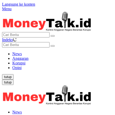
Langsung ke konten
Menu
Indeks
News
Anggaran
Korupsi
Opini
tutup
tutup
News