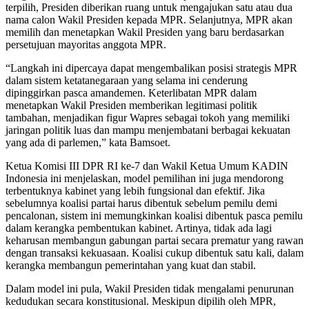
terpilih, Presiden diberikan ruang untuk mengajukan satu atau dua
nama calon Wakil Presiden kepada MPR. Selanjutnya, MPR akan
memilih dan menetapkan Wakil Presiden yang baru berdasarkan
persetujuan mayoritas anggota MPR.
“Langkah ini dipercaya dapat mengembalikan posisi strategis MPR
dalam sistem ketatanegaraan yang selama ini cenderung
dipinggirkan pasca amandemen. Keterlibatan MPR dalam
menetapkan Wakil Presiden memberikan legitimasi politik
tambahan, menjadikan figur Wapres sebagai tokoh yang memiliki
jaringan politik luas dan mampu menjembatani berbagai kekuatan
yang ada di parlemen,” kata Bamsoet.
Ketua Komisi III DPR RI ke-7 dan Wakil Ketua Umum KADIN
Indonesia ini menjelaskan, model pemilihan ini juga mendorong
terbentuknya kabinet yang lebih fungsional dan efektif. Jika
sebelumnya koalisi partai harus dibentuk sebelum pemilu demi
pencalonan, sistem ini memungkinkan koalisi dibentuk pasca pemilu
dalam kerangka pembentukan kabinet. Artinya, tidak ada lagi
keharusan membangun gabungan partai secara prematur yang rawan
dengan transaksi kekuasaan. Koalisi cukup dibentuk satu kali, dalam
kerangka membangun pemerintahan yang kuat dan stabil.
Dalam model ini pula, Wakil Presiden tidak mengalami penurunan
kedudukan secara konstitusional. Meskipun dipilih oleh MPR,