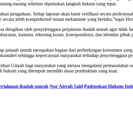
 masing-masing sebelum diputuskan langkah hukum yang tepat.
n pengaduan. Setiap laporan akan kami verifikasi secara profesional
secara lebih komprehensif sesuai mekanisme yang berlaku,”tegas He
irugikan oleh penyelenggara perjalanan ibadah umrah agar tidak han
bayaran, kuitansi, rekening koran, korespondensi, dan identitas pihak
ap jamaah umrah merupakan bagian dari perlindungan konsumen yang h
akuntabel sehingga kepercayaan masyarakat terhadap penyelenggara perj
 Umrah bagi masyarakat yang merasa mengalami permasalahan serupa
ah hukum yang ditempuh memiliki dasar pembuktian yang kuat.
erjalanan ibadah umrah
Nur Aisyah Said
Padepokan Hukum Indo