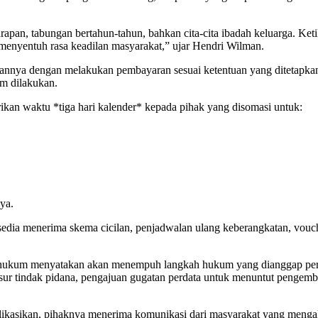
rapan, tabungan bertahun-tahun, bahkan cita-cita ibadah keluarga. Keti
menyentuh rasa keadilan masyarakat,” ujar Hendri Wilman.
annya dengan melakukan pembayaran sesuai ketentuan yang ditetapkan 
um dilakukan.
n waktu *tiga hari kalender* kepada pihak yang disomasi untuk:
ya.
dia menerima skema cicilan, penjadwalan ulang keberangkatan, vouche
a hukum menyatakan akan menempuh langkah hukum yang dianggap perlu
ur tindak pidana, pengajuan gugatan perdata untuk menuntut pengemba
ikasikan, pihaknya menerima komunikasi dari masyarakat yang mengaku