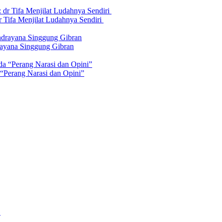
 Tifa Menjilat Ludahnya Sendiri
rayana Singgung Gibran
 “Perang Narasi dan Opini”