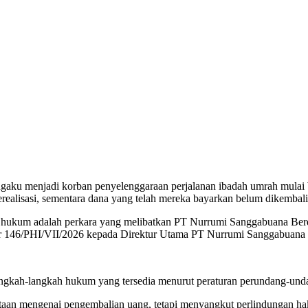
aku menjadi korban penyelenggaraan perjalanan ibadah umrah mulai
realisasi, sementara dana yang telah mereka bayarkan belum dikembal
 hukum adalah perkara yang melibatkan PT Nurrumi Sanggabuana Berd
146/PHI/VII/2026 kepada Direktur Utama PT Nurrumi Sanggabuana Be
angkah-langkah hukum yang tersedia menurut peraturan perundang-und
ataan mengenai pengembalian uang, tetapi menyangkut perlindungan h