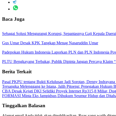
Baca Juga
Sebagai Solusi Mengurangi Korupsi, Sepantasnya Gaji Kepala Daera
Gus Umar Desak KPK Tangkap Menag Nasaruddin Umar
Padepokan Hukum Indonesia Laporkan PLN dan PLN Indonesia Powe
PLTU Bengkayang Terbakar, Publik Dipinta Jangan Percaya Klaim 
Berita Terkait
Pasal PKPU tentang Bukti Kelulusan Jadi Sorotan, Denny Indrayana
Tersangka Melenggang ke Istana, Jalih Pitoeng: Penegakan Hukum
CBA Desak Kejati DKI Selidiki Proyek Internet Rp315,8 Miliar, Du
FORMASI Minta Eks Jampidsus Dihukum Seumur Hidup dan Ditah
Tinggalkan Balasan
Alamat email Anda tidak akan dipublikasikan.
Ruas yang wajib ditan