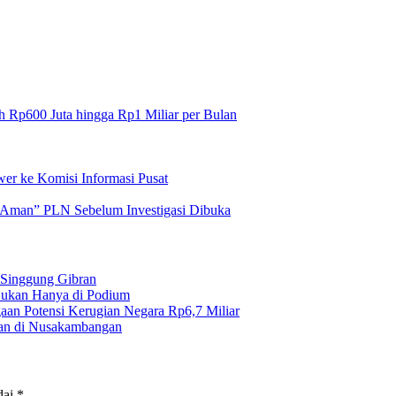
h Rp600 Juta hingga Rp1 Miliar per Bulan
r ke Komisi Informasi Pusat
“Aman” PLN Sebelum Investigasi Dibuka
 Singgung Gibran
 Bukan Hanya di Podium
gaan Potensi Kerugian Negara Rp6,7 Miliar
an di Nusakambangan
dai
*