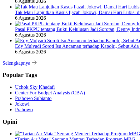
6 Agustus 2026
Tak Mau Lanjutkan Kasus Ijazah Jokowi, Damai Hari Lubis: dr
6 Agustus 2026
Pasal PKPU tentang Bukti Kelulusan Jadi Sorotan, Denny Ind
6 Agustus 2026
Edy Mulyadi Soroti Isu Ancaman terhadap Kapolri, Sebut Ada
6 Agustus 2026
Selengkapnya
Popular Tags
Uchok Sky Khadafi
Center For Budget Analysis (CBA)
Prabowo Subianto
Jokowi
Prabowo
Opini
“Tarian Air Mata” Seorang Menteri Terhadap Program MBG