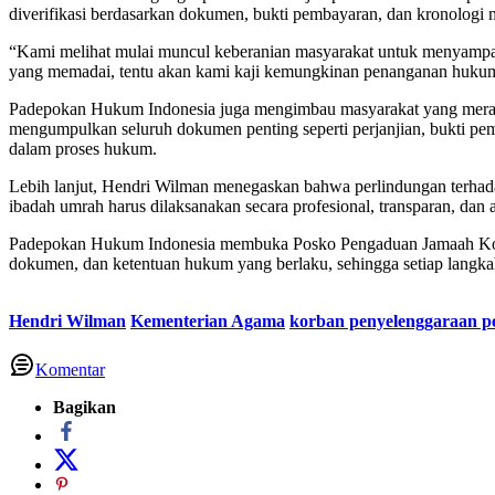
diverifikasi berdasarkan dokumen, bukti pembayaran, dan kronologi
“Kami melihat mulai muncul keberanian masyarakat untuk menyampaika
yang memadai, tentu akan kami kaji kemungkinan penanganan hukum 
Padepokan Hukum Indonesia juga mengimbau masyarakat yang merasa d
mengumpulkan seluruh dokumen penting seperti perjanjian, bukti pem
dalam proses hukum.
Lebih lanjut, Hendri Wilman menegaskan bahwa perlindungan terhad
ibadah umrah harus dilaksanakan secara profesional, transparan, dan 
Padepokan Hukum Indonesia membuka Posko Pengaduan Jamaah Korban
dokumen, dan ketentuan hukum yang berlaku, sehingga setiap langk
Hendri Wilman
Kementerian Agama
korban penyelenggaraan p
Komentar
Bagikan