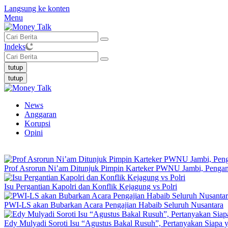
Langsung ke konten
Menu
Indeks
tutup
tutup
News
Anggaran
Korupsi
Opini
Prof Asrorun Ni’am Ditunjuk Pimpin Karteker PWNU Jambi, Peng
Isu Pergantian Kapolri dan Konflik Kejagung vs Polri
PWI-LS akan Bubarkan Acara Pengajian Habaib Seluruh Nusantara
Edy Mulyadi Soroti Isu “Agustus Bakal Rusuh”, Pertanyakan Siapa 