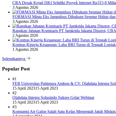
CBA Desak Kejati DKI Selidiki Proyek Internet Rp315,8 Milia
3 Agustus 2026
FORMASI Minta Eks Jampidsus Dihukum Seumur Hidup dan 
3 Agustus 2026
Rangkap Jabatan Komisaris PT Jamkrida Jakarta Disorot, CB
2 Agustus 2026
Kontras Kinerja Keuangan: Laba BRI Turun di Tengah Lonj
1 Agustus 2026
Selengkapnya
Popular Post
#1
FEB Universitas Pattimura Ambon & CV. Olahdata Integra Sol
15 April 2023
15 April 2023
#2
Olahdata Integra Solusindo Sukses Gelar Webinar
15 April 2023
15 April 2023
#3
Konsumsi Air Galon Salah Satu Kelas Menengah Jatuh Miskin