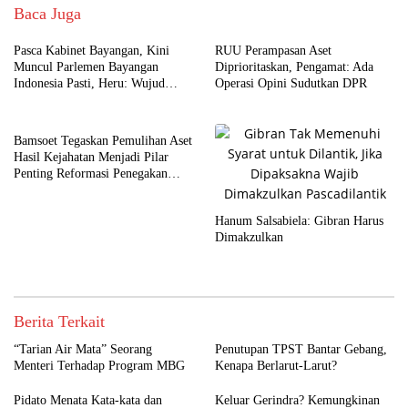
Baca Juga
Pasca Kabinet Bayangan, Kini
RUU Perampasan Aset
Muncul Parlemen Bayangan
Diprioritaskan, Pengamat: Ada
Indonesia Pasti, Heru: Wujud
Operasi Opini Sudutkan DPR
Kekecewaan Rakyat terhadap DPR
dan Pemerintah
Bamsoet Tegaskan Pemulihan Aset
Hasil Kejahatan Menjadi Pilar
Penting Reformasi Penegakan
Hukum
Hanum Salsabiela: Gibran Harus
Dimakzulkan
Berita Terkait
“Tarian Air Mata” Seorang
Penutupan TPST Bantar Gebang,
Menteri Terhadap Program MBG
Kenapa Berlarut-Larut?
Pidato Menata Kata-kata dan
Keluar Gerindra? Kemungkinan