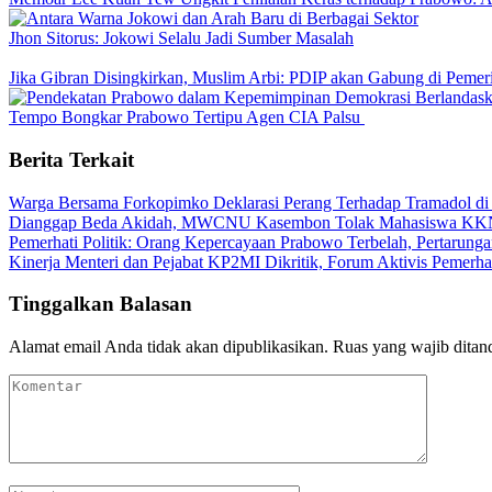
Jhon Sitorus: Jokowi Selalu Jadi Sumber Masalah
Jika Gibran Disingkirkan, Muslim Arbi: PDIP akan Gabung di Peme
Tempo Bongkar Prabowo Tertipu Agen CIA Palsu
Berita Terkait
Warga Bersama Forkopimko Deklarasi Perang Terhadap Tramadol di 
Dianggap Beda Akidah, MWCNU Kasembon Tolak Mahasiswa 
Pemerhati Politik: Orang Kepercayaan Prabowo Terbelah, Pertarung
Kinerja Menteri dan Pejabat KP2MI Dikritik, Forum Aktivis Pemerha
Tinggalkan Balasan
Alamat email Anda tidak akan dipublikasikan.
Ruas yang wajib ditan