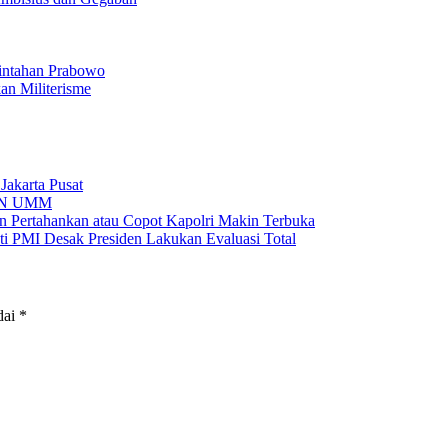
rintahan Prabowo
Jakarta Pusat
KKN UMM
an Pertahankan atau Copot Kapolri Makin Terbuka
ti PMI Desak Presiden Lakukan Evaluasi Total
dai
*