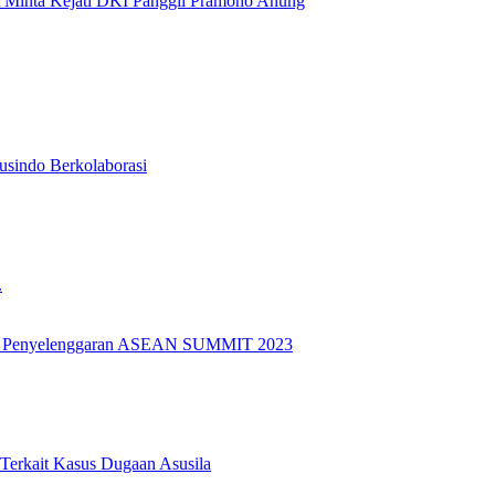
A Minta Kejati DKI Panggil Pramono Anung
usindo Berkolaborasi
.
k Penyelenggaran ASEAN SUMMIT 2023
 Terkait Kasus Dugaan Asusila