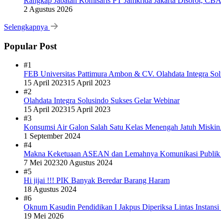
Rangkap Jabatan Komisaris PT Jamkrida Jakarta Disorot, CB
2 Agustus 2026
Selengkapnya
Popular Post
#1
FEB Universitas Pattimura Ambon & CV. Olahdata Integra Sol
15 April 2023
15 April 2023
#2
Olahdata Integra Solusindo Sukses Gelar Webinar
15 April 2023
15 April 2023
#3
Konsumsi Air Galon Salah Satu Kelas Menengah Jatuh Miskin
1 September 2024
#4
Makna Keketuaan ASEAN dan Lemahnya Komunikasi Publi
7 Mei 2023
20 Agustus 2024
#5
Hi jijai !!! PIK Banyak Beredar Barang Haram
18 Agustus 2024
#6
Oknum Kasudin Pendidikan I Jakpus Diperiksa Lintas Instansi
19 Mei 2026