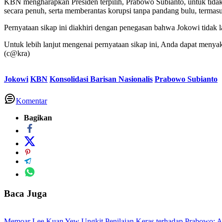
KBN mengharapkan Presiden terpilih, Prabowo Subianto, untuk tidak
secara penuh, serta memberantas korupsi tanpa pandang bulu, termas
Pernyataan sikap ini diakhiri dengan penegasan bahwa Jokowi tidak
Untuk lebih lanjut mengenai pernyataan sikap ini, Anda dapat men
(c@kra)
Jokowi
KBN
Konsolidasi Barisan Nasionalis
Prabowo Subianto
Komentar
Bagikan
Baca Juga
Memoar Lee Kuan Yew Ungkit Penilaian Keras terhadap Prabowo: 