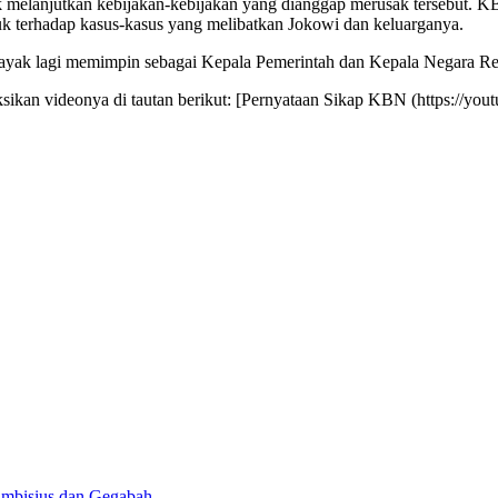
 melanjutkan kebijakan-kebijakan yang dianggap merusak tersebut. K
uk terhadap kasus-kasus yang melibatkan Jokowi dan keluarganya.
 layak lagi memimpin sebagai Kepala Pemerintah dan Kepala Negara Re
yaksikan videonya di tautan berikut: [Pernyataan Sikap KBN (https:
Ambisius dan Gegabah