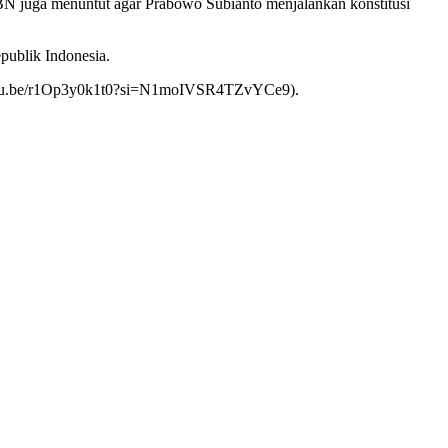
BN juga menuntut agar Prabowo Subianto menjalankan konstitusi
publik Indonesia.
//youtu.be/r1Op3y0k1t0?si=N1moIVSR4TZvYCe9).