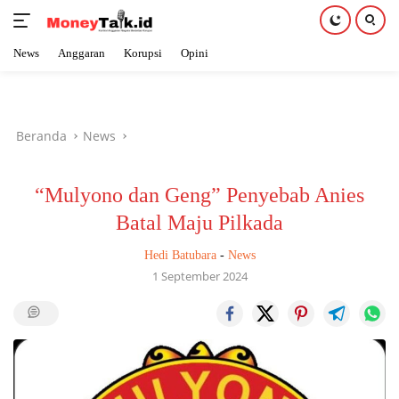
News
Anggaran
Korupsi
Opini
Langsung
ke
konten
Beranda
News
“Mulyono dan Geng” Penyebab Anies
Batal Maju Pilkada
Hedi Batubara
-
News
1 September 2024