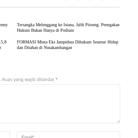
Denny
Tersangka Melenggang ke Istana, Jalih Pitoeng: Penegakan
Hukum Bukan Hanya di Podium
15,8
FORMASI Minta Eks Jampidsus Dihukum Seumur Hidup
r
dan Ditahan di Nusakambangan
.
Ruas yang wajib ditandai
*