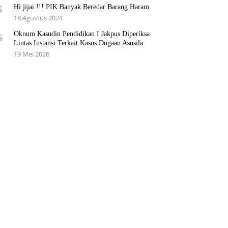
Hi jijai !!! PIK Banyak Beredar Barang Haram
5
18 Agustus 2024
Oknum Kasudin Pendidikan I Jakpus Diperiksa
6
Lintas Instansi Terkait Kasus Dugaan Asusila
19 Mei 2026