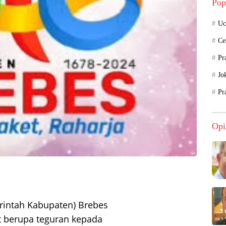
Pop
Uc
Ce
Pr
Jo
Pr
Opi
rintah Kabupaten) Brebes
at berupa teguran kepada