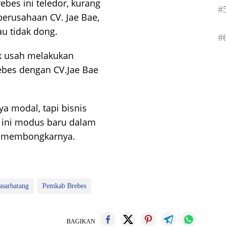
ebes ini teledor, kurang
#
 perusahaan CV. Jae Bae,
au tidak dong.
#
ak usah melakukan
ebes dengan CV.Jae Bae
a modal, tapi bisnis
h ini modus baru dalam
sa membongkarnya.
asarbatang
Pemkab Brebes
BAGIKAN