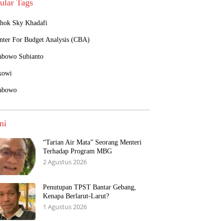
ular Tags
hok Sky Khadafi
nter For Budget Analysis (CBA)
abowo Subianto
kowi
abowo
ni
“Tarian Air Mata” Seorang Menteri
Terhadap Program MBG
2 Agustus 2026
Penutupan TPST Bantar Gebang,
Kenapa Berlarut-Larut?
1 Agustus 2026