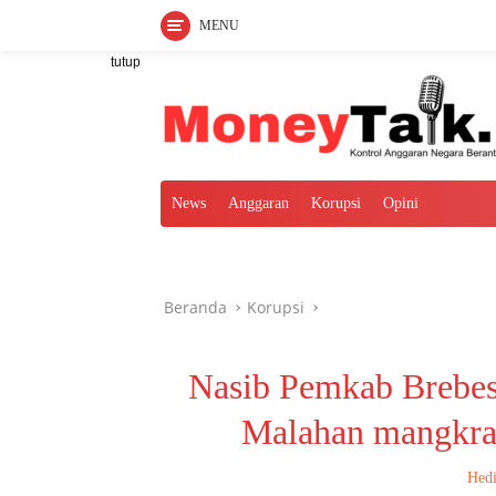
MENU
Langsung
tutup
ke
konten
News
Anggaran
Korupsi
Opini
Beranda
Korupsi
Nasib Pemkab Brebes
Malahan mangkra
Hedi