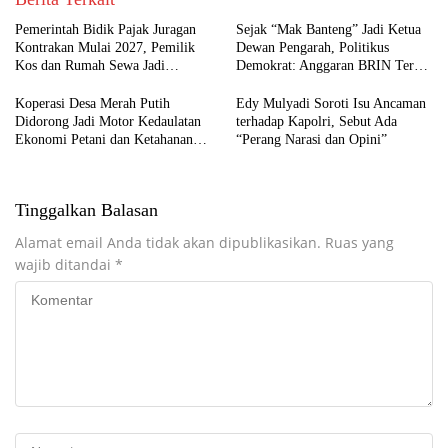
Pemerintah Bidik Pajak Juragan
Sejak “Mak Banteng” Jadi Ketua
Kontrakan Mulai 2027, Pemilik
Dewan Pengarah, Politikus
Kos dan Rumah Sewa Jadi
Demokrat: Anggaran BRIN Terus
Sorotan
Menurun
Koperasi Desa Merah Putih
Edy Mulyadi Soroti Isu Ancaman
Didorong Jadi Motor Kedaulatan
terhadap Kapolri, Sebut Ada
Ekonomi Petani dan Ketahanan
“Perang Narasi dan Opini”
Pangan
Tinggalkan Balasan
Alamat email Anda tidak akan dipublikasikan.
Ruas yang
wajib ditandai
*