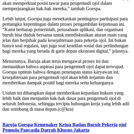
akan memperkuat posisi tawar para pengemudi ojol dalam
memperjuangkan hak-hak mereka,” tambah Goespa.
Lebih lanjut, Goespa juga menekankan pentingnya partisipasi para
pemangku kepentingan dalam proses pengambilan keputusan ini.
“Kami berharap pemerintah, perusahaan aplikasi, dan organisasi
buruh bisa duduk bersama untuk mendiskusikan aturan main yang
jelas dan berpihak pada kesejahteraan para pekerja ojol. Ini bukan
hanya soal regulasi, tapi juga soal keadilan sosial dan perlindungan
bagi mereka yang berada di garis depan ekonomi digital,” jelasnya.
Menurutnya, Baruja akan terus mengawal proses ini dan
memastikan bahwa aspirasi para pengemudi ojol dapat terwujud.
Goespa optimis bahwa dengan penetapan status karyawan ini,
kesejahteraan para pengemudi ojol akan lebih terjamin dan
memberikan dampak positif bagi mereka serta keluarganya.
Usulan ini diharapkan dapat memberikan kepastian hukum yang
lebih baik dan menjamin hak-hak dasar para pengemudi ojol di
seluruh Indonesia, sehingga tercipta hubungan kerja yang lebih adil
dan seimbang di masa depan.(c@kra)
Baruja
Goespa
Kemenaker
Ketua Badan Buruh Pekerja
ojol
Pemuda Pancasila Daerah Khusus Jakarta