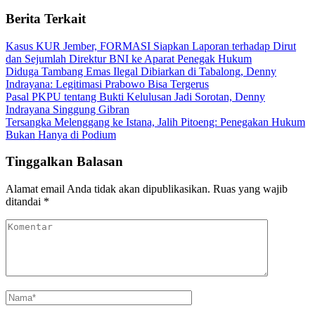
Berita Terkait
Kasus KUR Jember, FORMASI Siapkan Laporan terhadap Dirut
dan Sejumlah Direktur BNI ke Aparat Penegak Hukum
Diduga Tambang Emas Ilegal Dibiarkan di Tabalong, Denny
Indrayana: Legitimasi Prabowo Bisa Tergerus
Pasal PKPU tentang Bukti Kelulusan Jadi Sorotan, Denny
Indrayana Singgung Gibran
Tersangka Melenggang ke Istana, Jalih Pitoeng: Penegakan Hukum
Bukan Hanya di Podium
Tinggalkan Balasan
Alamat email Anda tidak akan dipublikasikan.
Ruas yang wajib
ditandai
*