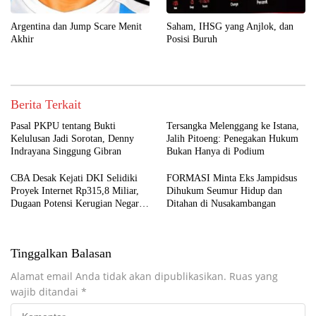
Argentina dan Jump Scare Menit
Saham, IHSG yang Anjlok, dan
Akhir
Posisi Buruh
Berita Terkait
Pasal PKPU tentang Bukti
Tersangka Melenggang ke Istana,
Kelulusan Jadi Sorotan, Denny
Jalih Pitoeng: Penegakan Hukum
Indrayana Singgung Gibran
Bukan Hanya di Podium
CBA Desak Kejati DKI Selidiki
FORMASI Minta Eks Jampidsus
Proyek Internet Rp315,8 Miliar,
Dihukum Seumur Hidup dan
Dugaan Potensi Kerugian Negara
Ditahan di Nusakambangan
Rp6,7 Miliar
Tinggalkan Balasan
Alamat email Anda tidak akan dipublikasikan.
Ruas yang
wajib ditandai
*