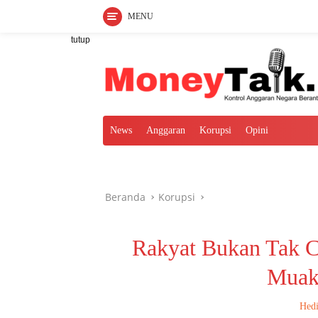
MENU
Langsung
tutup
ke
konten
News
Anggaran
Korupsi
Opini
Beranda
Korupsi
Rakyat Bukan Tak C
Muak
Hedi