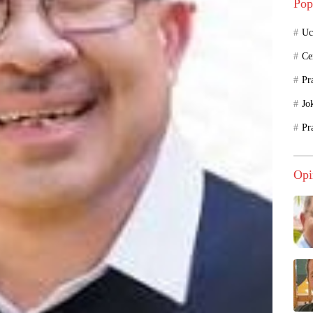
Pop
Uc
Ce
Pr
Jo
Pr
Opi