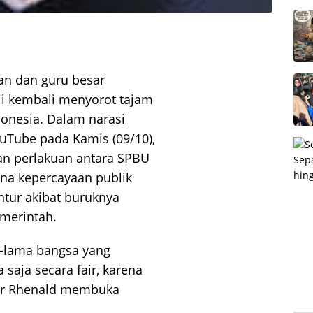
an dan guru besar
li kembali menyorot tajam
donesia. Dalam narasi
YouTube pada Kamis (09/10),
n perlakuan antara SPBU
ana kepercayaan publik
ntur akibat buruknya
merintah.
a-lama bangsa yang
saja secara fair, karena
ujar Rhenald membuka