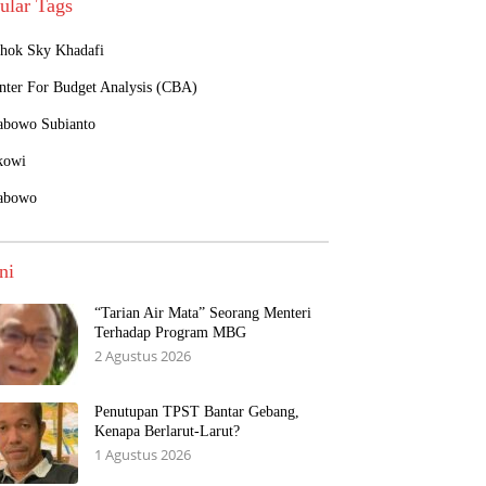
ular Tags
hok Sky Khadafi
nter For Budget Analysis (CBA)
abowo Subianto
kowi
abowo
ni
“Tarian Air Mata” Seorang Menteri
Terhadap Program MBG
2 Agustus 2026
Penutupan TPST Bantar Gebang,
Kenapa Berlarut-Larut?
1 Agustus 2026