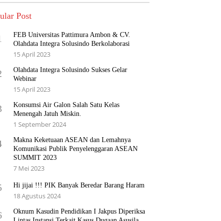
ular Post
FEB Universitas Pattimura Ambon & CV.
1
Olahdata Integra Solusindo Berkolaborasi
15 April 2023
Olahdata Integra Solusindo Sukses Gelar
2
Webinar
15 April 2023
Konsumsi Air Galon Salah Satu Kelas
3
Menengah Jatuh Miskin.
1 September 2024
Makna Keketuaan ASEAN dan Lemahnya
4
Komunikasi Publik Penyelenggaran ASEAN
SUMMIT 2023
7 Mei 2023
Hi jijai !!! PIK Banyak Beredar Barang Haram
5
18 Agustus 2024
Oknum Kasudin Pendidikan I Jakpus Diperiksa
6
Lintas Instansi Terkait Kasus Dugaan Asusila