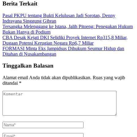
Berita Terkait
Pasal PKPU tentang Bukti Kelulusan Jadi Sorotan, Denny
Indrayana Singgung Gibran
Tersangka Melenggang ke Istana, Jalih Pitoeng: Penegakan Hukum
Bukan Hanya di Podium
CBA Desak Kejati DKI Selidiki Proyek Internet Rp315,8 Miliar,
Dugaan Potensi Kerugian Negara Rp6,7 Miliar
FORMASI Minta Eks Jampidsus Dihukum Seumur Hidup dan
Ditahan di Nusakambangan
Tinggalkan Balasan
Alamat email Anda tidak akan dipublikasikan.
Ruas yang wajib
ditandai
*