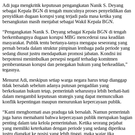
Adi juga mengkritik keputusan pengangkatan Nanik S. Deyang
sebagai Kepala BGN di tengah munculnya proses penyelidikan dan
penyidikan dugaan korupsi yang terjadi pada masa ketika yang
bersangkutan masih menjabat sebagai Wakil Kepala BGN.
“Pengangkatan Nanik S. Deyang sebagai Kepala BGN di tengah
berkembangnya dugaan korupsi MBG mencederai rasa keadilan
masyarakat. Publik tentu bertanya-tanya mengapa seseorang yang
pernah berada dalam struktur pimpinan lembaga pada periode yang
sedang diusut justru mendapatkan promosi jabatan. Kondisi ini
berpotensi menimbulkan persepsi negatif terhadap komitmen
pemberantasan korupsi dan penegakan hukum yang berkeadilan,”
tegasnya.
Menurut Adi, meskipun setiap warga negara harus tetap dianggap
tidak bersalah sebelum adanya putusan pengadilan yang
berkekuatan hukum tetap, pemerintah seharusnya lebih berhati-hati
dalam mengambil keputusan strategis yang dapat memunculkan
konflik kepentingan maupun menurunkan kepercayaan publik.
“Kami menghormati asas praduga tak bersalah. Namun pemerintah
juga harus memahami bahwa kepercayaan publik merupakan bagian
penting dalam tata kelola pemerintahan. Ketika seorang pejabat
yang memiliki keterkaitan dengan periode yang sedang diperiksa
justru diangkat ke posisi yang lebih tinggi, maka wajar jika