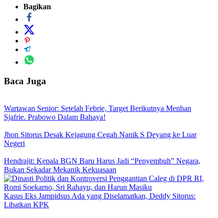
Bagikan
Baca Juga
Wartawan Senior: Setelah Febrie, Target Berikutnya Menhan
Sjafrie. Prabowo Dalam Bahaya!
Jhon Sitorus Desak Kejagung Cegah Nanik S Deyang ke Luar
Negeri
Hendrajit: Kepala BGN Baru Harus Jadi “Penyembuh” Negara,
Bukan Sekadar Mekanik Kekuasaan
Kasus Eks Jampidsus Ada yang Diselamatkan, Deddy Sitorus:
Libatkan KPK