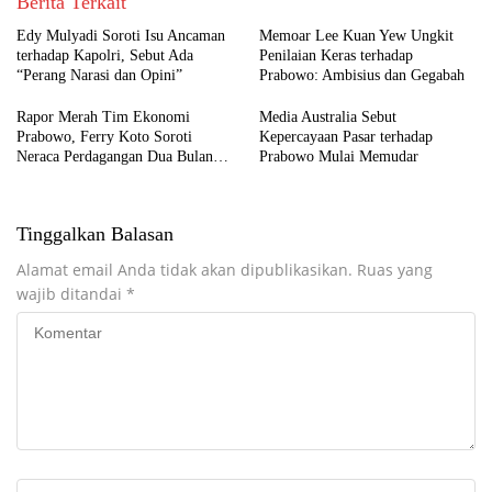
Berita Terkait
Edy Mulyadi Soroti Isu Ancaman
Memoar Lee Kuan Yew Ungkit
terhadap Kapolri, Sebut Ada
Penilaian Keras terhadap
“Perang Narasi dan Opini”
Prabowo: Ambisius dan Gegabah
Rapor Merah Tim Ekonomi
Media Australia Sebut
Prabowo, Ferry Koto Soroti
Kepercayaan Pasar terhadap
Neraca Perdagangan Dua Bulan
Prabowo Mulai Memudar
Beruntun
Tinggalkan Balasan
Alamat email Anda tidak akan dipublikasikan.
Ruas yang
wajib ditandai
*