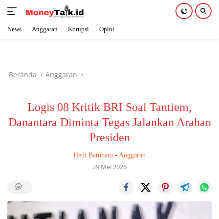
News
Anggaran
Korupsi
Opini
Langsung
ke
konten
Beranda
Anggaran
Logis 08 Kritik BRI Soal Tantiem,
Danantara Diminta Tegas Jalankan Arahan
Presiden
Hedi Batubara
-
Anggaran
29 Mei 2026