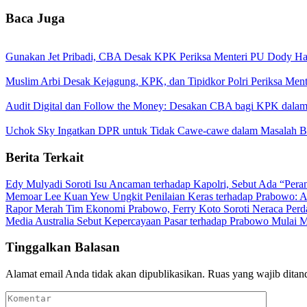
Baca Juga
Gunakan Jet Pribadi, CBA Desak KPK Periksa Menteri PU Dody H
Muslim Arbi Desak Kejagung, KPK, dan Tipidkor Polri Periksa Me
Audit Digital dan Follow the Money: Desakan CBA bagi KPK dala
Uchok Sky Ingatkan DPR untuk Tidak Cawe-cawe dalam Masalah 
Berita Terkait
Edy Mulyadi Soroti Isu Ancaman terhadap Kapolri, Sebut Ada “Pera
Memoar Lee Kuan Yew Ungkit Penilaian Keras terhadap Prabowo: 
Rapor Merah Tim Ekonomi Prabowo, Ferry Koto Soroti Neraca Per
Media Australia Sebut Kepercayaan Pasar terhadap Prabowo Mulai
Tinggalkan Balasan
Alamat email Anda tidak akan dipublikasikan.
Ruas yang wajib ditan