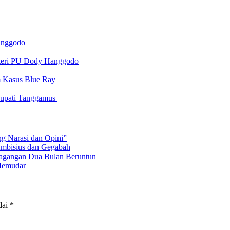
anggodo
nteri PU Dody Hanggodo
m Kasus Blue Ray
Bupati Tanggamus
ng Narasi dan Opini”
Ambisius dan Gegabah
dagangan Dua Bulan Beruntun
 Memudar
dai
*