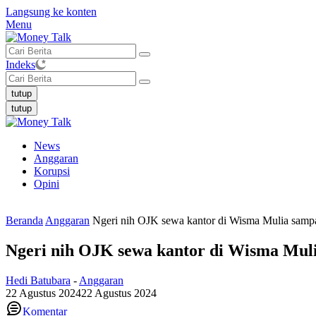
Langsung ke konten
Menu
Indeks
tutup
tutup
News
Anggaran
Korupsi
Opini
Beranda
Anggaran
Ngeri nih OJK sewa kantor di Wisma Mulia sampa
Ngeri nih OJK sewa kantor di Wisma Muli
Hedi Batubara
-
Anggaran
22 Agustus 2024
22 Agustus 2024
Komentar