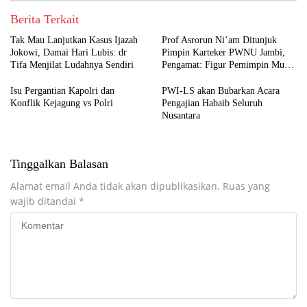
Berita Terkait
Tak Mau Lanjutkan Kasus Ijazah
Prof Asrorun Ni’am Ditunjuk
Jokowi, Damai Hari Lubis: dr
Pimpin Karteker PWNU Jambi,
Tifa Menjilat Ludahnya Sendiri
Pengamat: Figur Pemimpin Muda
untuk Abad Kedua NU
Isu Pergantian Kapolri dan
PWI-LS akan Bubarkan Acara
Konflik Kejagung vs Polri
Pengajian Habaib Seluruh
Nusantara
Tinggalkan Balasan
Alamat email Anda tidak akan dipublikasikan.
Ruas yang
wajib ditandai
*