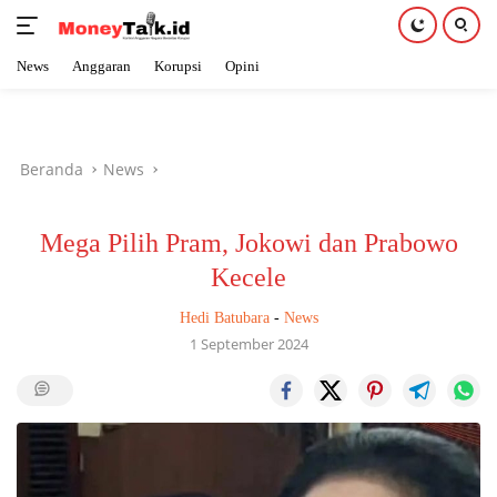
News
Anggaran
Korupsi
Opini
Langsung
ke
konten
Beranda
News
Mega Pilih Pram, Jokowi dan Prabowo
Kecele
Hedi Batubara
-
News
1 September 2024