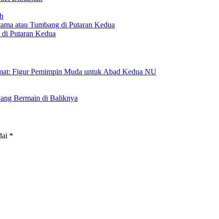
ah
i di Putaran Kedua
amat: Figur Pemimpin Muda untuk Abad Kedua NU
yang Bermain di Baliknya
dai
*