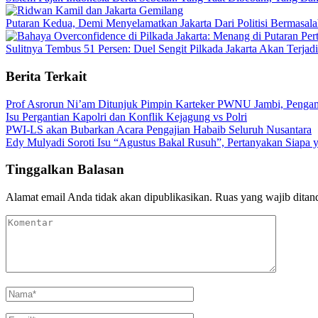
Putaran Kedua, Demi Menyelamatkan Jakarta Dari Politisi Bermasal
Sulitnya Tembus 51 Persen: Duel Sengit Pilkada Jakarta Akan Terjad
Berita Terkait
Prof Asrorun Ni’am Ditunjuk Pimpin Karteker PWNU Jambi, Peng
Isu Pergantian Kapolri dan Konflik Kejagung vs Polri
PWI-LS akan Bubarkan Acara Pengajian Habaib Seluruh Nusantara
Edy Mulyadi Soroti Isu “Agustus Bakal Rusuh”, Pertanyakan Siapa 
Tinggalkan Balasan
Alamat email Anda tidak akan dipublikasikan.
Ruas yang wajib ditan