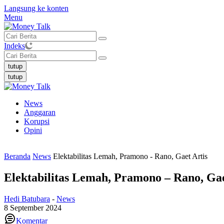
Langsung ke konten
Menu
Indeks
tutup
tutup
News
Anggaran
Korupsi
Opini
Beranda
News
Elektabilitas Lemah, Pramono - Rano, Gaet Artis
Elektabilitas Lemah, Pramono – Rano, Gae
Hedi Batubara
-
News
8 September 2024
Komentar