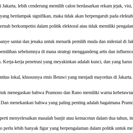
i Jakarta, lebih cenderung memilih calon berdasarkan rekam jejak, visi,
s yang berdampak signifikan, maka tidak akan berpengaruh pada elektabi
rnah berkompetisi dalam politik elektoral atau tidak memiliki pengal
e santai dan jenaka untuk menarik pemilih muda dan milenial di Jaka
 pemilihan sebelumnya di mana strategi menggandeng artis dan influence
milih. Kerja-kerja penetrasi yang meyakinkan adalah kunci, dan yang ha
ntitas lokal, khususnya etnis Betawi yang menjadi mayoritas di Jakart
 untuk menegaskan bahwa Pramono dan Rano memiliki warna kebetawia
i ini. Dan menekankan bahwa yang paling penting adalah bagaimana P
erti menyelesaikan masalah banjir atau kemacetan dalam dua tahun, itu 
perlu lebih banyak figur yang berpengalaman dalam politik untuk men