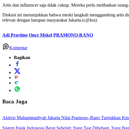
Artis dan influencer saja tidak cukup. Mereka perlu melibatkan oran
Diskusi ini menunjukkan bahwa meski langkah menggandeng artis d
relevan dengan harapan masyarakat Jakarta.(c@kra)
Adi Prayitno
Once Mekel
PRAMONO-RANO
Komentar
Bagikan
Baca Juga
Aktivis Muhammadiyah Jakarta Nilai Pramono–Rano Tunjukkan Kiner
Sistem Pajak Indonesia Berat Sebelah: Yang Taat Dibebani, Yang Ba