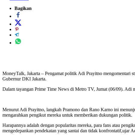
Bagikan
MoneyTalk, Jakarta – Pengamat politik Adi Prayitno mengomentari s
Gubernur DKI Jakarta.
Dalam tayangan Prime Time News di Metro TV, Jumat (06/09). Adi men
Menurut Adi Prayitno, langkah Pramono dan Rano Karno ini menunju
mengarahkan pengikut mereka untuk memberikan dukungan politik.
Harapannya adalah dengan popularitas mereka, para fans atau pengi
mengedepankan pendekatan yang santai dan tidak konfrontatif,ujar A