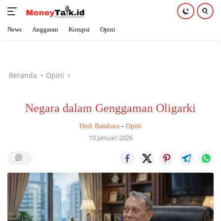
News
Anggaran
Korupsi
Opini
Langsung
ke
konten
Beranda
Opini
Negara dalam Genggaman Oligarki
Hedi Batubara
-
Opini
10 Januari 2026