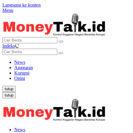
Langsung ke konten
Menu
Indeks
News
Anggaran
Korupsi
Opini
tutup
tutup
News