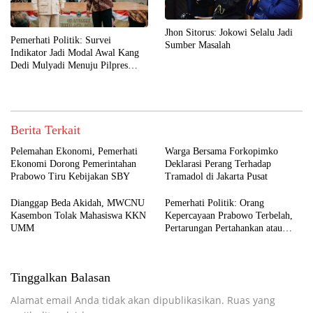
Jhon Sitorus: Jokowi Selalu Jadi
Pemerhati Politik: Survei
Sumber Masalah
Indikator Jadi Modal Awal Kang
Dedi Mulyadi Menuju Pilpres
2029
Berita Terkait
Pelemahan Ekonomi, Pemerhati
Warga Bersama Forkopimko
Ekonomi Dorong Pemerintahan
Deklarasi Perang Terhadap
Prabowo Tiru Kebijakan SBY
Tramadol di Jakarta Pusat
Dianggap Beda Akidah, MWCNU
Pemerhati Politik: Orang
Kasembon Tolak Mahasiswa KKN
Kepercayaan Prabowo Terbelah,
UMM
Pertarungan Pertahankan atau
Copot Kapolri Makin Terbuka
Tinggalkan Balasan
Alamat email Anda tidak akan dipublikasikan.
Ruas yang