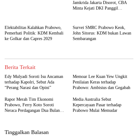
Jamkrida Jakarta Disorot, CBA
Minta Kejati DKI Panggil
Pramono Anung
Elektabilitas Kalahkan Prabowo,
Survei SMRC Prabowo Keok,
Pemerhati Politik: KDM Kembali
John Sitorus: KDM bukan Lawan
ke Golkar dan Capres 2029
Sembarangan
Berita Terkait
Edy Mulyadi Soroti Isu Ancaman
Memoar Lee Kuan Yew Ungkit
terhadap Kapolri, Sebut Ada
Penilaian Keras terhadap
“Perang Narasi dan Opini”
Prabowo: Ambisius dan Gegabah
Rapor Merah Tim Ekonomi
Media Australia Sebut
Prabowo, Ferry Koto Soroti
Kepercayaan Pasar terhadap
Neraca Perdagangan Dua Bulan
Prabowo Mulai Memudar
Beruntun
Tinggalkan Balasan