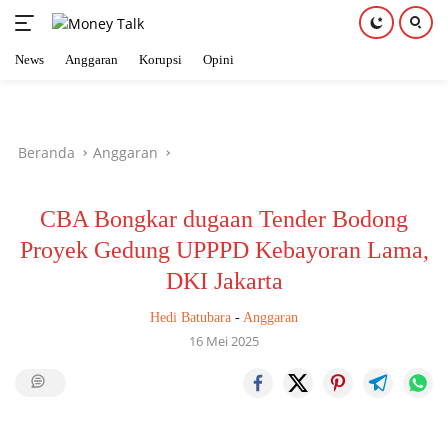
News
Anggaran
Korupsi
Opini
Langsung
ke
konten
Beranda
Anggaran
CBA Bongkar dugaan Tender Bodong
Proyek Gedung UPPPD Kebayoran Lama,
DKI Jakarta
Hedi Batubara
-
Anggaran
16 Mei 2025