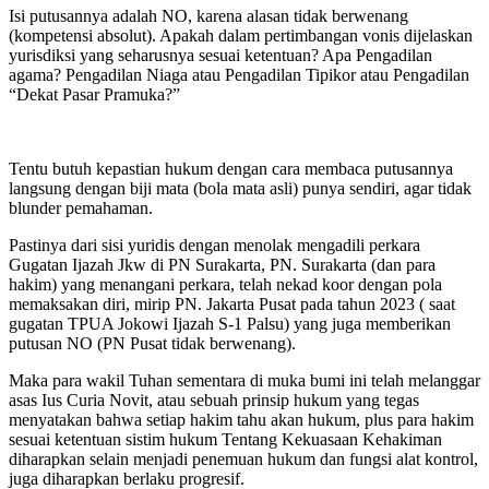
Isi putusannya adalah NO, karena alasan tidak berwenang
(kompetensi absolut). Apakah dalam pertimbangan vonis dijelaskan
yurisdiksi yang seharusnya sesuai ketentuan? Apa Pengadilan
agama? Pengadilan Niaga atau Pengadilan Tipikor atau Pengadilan
“Dekat Pasar Pramuka?”
Tentu butuh kepastian hukum dengan cara membaca putusannya
langsung dengan biji mata (bola mata asli) punya sendiri, agar tidak
blunder pemahaman.
Pastinya dari sisi yuridis dengan menolak mengadili perkara
Gugatan Ijazah Jkw di PN Surakarta, PN. Surakarta (dan para
hakim) yang menangani perkara, telah nekad koor dengan pola
memaksakan diri, mirip PN. Jakarta Pusat pada tahun 2023 ( saat
gugatan TPUA Jokowi Ijazah S-1 Palsu) yang juga memberikan
putusan NO (PN Pusat tidak berwenang).
Maka para wakil Tuhan sementara di muka bumi ini telah melanggar
asas Ius Curia Novit, atau sebuah prinsip hukum yang tegas
menyatakan bahwa setiap hakim tahu akan hukum, plus para hakim
sesuai ketentuan sistim hukum Tentang Kekuasaan Kehakiman
diharapkan selain menjadi penemuan hukum dan fungsi alat kontrol,
juga diharapkan berlaku progresif.