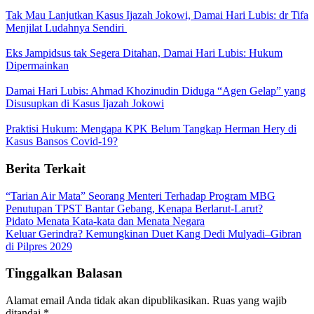
Tak Mau Lanjutkan Kasus Ijazah Jokowi, Damai Hari Lubis: dr Tifa
Menjilat Ludahnya Sendiri
Eks Jampidsus tak Segera Ditahan, Damai Hari Lubis: Hukum
Dipermainkan
Damai Hari Lubis: Ahmad Khozinudin Diduga “Agen Gelap” yang
Disusupkan di Kasus Ijazah Jokowi
Praktisi Hukum: Mengapa KPK Belum Tangkap Herman Hery di
Kasus Bansos Covid-19?
Berita Terkait
“Tarian Air Mata” Seorang Menteri Terhadap Program MBG
Penutupan TPST Bantar Gebang, Kenapa Berlarut-Larut?
Pidato Menata Kata-kata dan Menata Negara
Keluar Gerindra? Kemungkinan Duet Kang Dedi Mulyadi–Gibran
di Pilpres 2029
Tinggalkan Balasan
Alamat email Anda tidak akan dipublikasikan.
Ruas yang wajib
ditandai
*