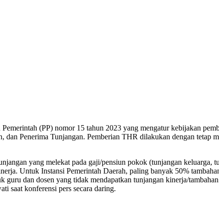
n Pemerintah (PP) nomor 15 tahun 2023 yang mengatur kebijakan pemb
un, dan Penerima Tunjangan. Pemberian THR dilakukan dengan tetap 
unjangan yang melekat pada gaji/pensiun pokok (tunjangan keluarga, tu
inerja. Untuk Instansi Pemerintah Daerah, paling banyak 50% tambah
uk guru dan dosen yang tidak mendapatkan tunjangan kinerja/tambahan
ti saat konferensi pers secara daring.