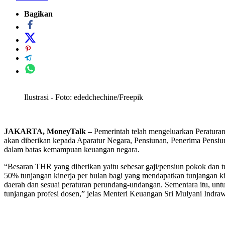
Bagikan
Ilustrasi - Foto: ededchechine/Freepik
JAKARTA, MoneyTalk –
Pemerintah telah mengeluarkan Peratura
akan diberikan kepada Aparatur Negara, Pensiunan, Penerima Pensi
dalam batas kemampuan keuangan negara.
“Besaran THR yang diberikan yaitu sebesar gaji/pensiun pokok dan t
50% tunjangan kinerja per bulan bagi yang mendapatkan tunjangan k
daerah dan sesuai peraturan perundang-undangan. Sementara itu, unt
tunjangan profesi dosen,” jelas Menteri Keuangan Sri Mulyani Indrawa