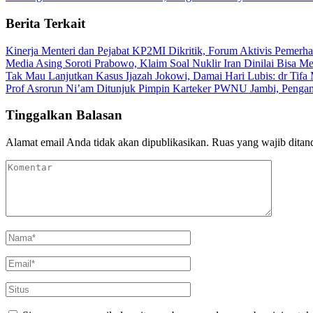
Berita Terkait
Kinerja Menteri dan Pejabat KP2MI Dikritik, Forum Aktivis Pemerha
Media Asing Soroti Prabowo, Klaim Soal Nuklir Iran Dinilai Bisa Me
Tak Mau Lanjutkan Kasus Ijazah Jokowi, Damai Hari Lubis: dr Tifa 
Prof Asrorun Ni’am Ditunjuk Pimpin Karteker PWNU Jambi, Peng
Tinggalkan Balasan
Alamat email Anda tidak akan dipublikasikan.
Ruas yang wajib ditan