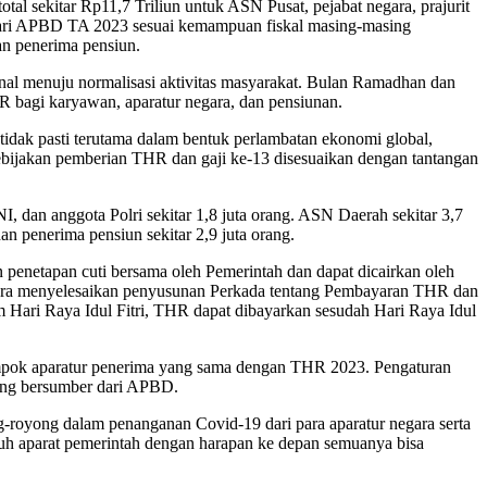
 sekitar Rp11,7 Triliun untuk ASN Pusat, pejabat negara, prajurit
dari APBD TA 2023 sesuai kemampuan fiskal masing-masing
an penerima pensiun.
l menuju normalisasi aktivitas masyarakat. Bulan Ramadhan dan
 bagi karyawan, aparatur negara, dan pensiunan.
idak pasti terutama dalam bentuk perlambatan ekonomi global,
ebijakan pemberian THR dan gaji ke-13 disesuaikan dengan tantangan
I, dan anggota Polri sekitar 1,8 juta orang. ASN Daerah sekitar 3,7
 penerima pensiun sekitar 2,9 juta orang.
enetapan cuti bersama oleh Pemerintah dan dapat dicairkan oleh
era menyelesaikan penyusunan Perkada tentang Pembayaran THR dan
 Hari Raya Idul Fitri, THR dapat dibayarkan sesudah Hari Raya Idul
ompok aparatur penerima yang sama dengan THR 2023. Pengaturan
ang bersumber dari APBD.
royong dalam penanganan Covid-19 dari para aparatur negara serta
uh aparat pemerintah dengan harapan ke depan semuanya bisa