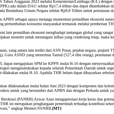
Tahun Anggaran 2023 melalui Kementerian/Lembaga (K/L) dengan total
PPK) ada dalam DAU sekitar Rp17,4 triliun dan dapat ditambahkan 
pada Bendahara Umum Negara sekitar Rp9,8 Triliun untuk pensiunan d
am APBN sebagai upaya menjaga momentum pemulihan ekonomi nasiona
ng pertumbuhan konsumsi masyarakat termasuk melalui pemberian THR
si lain pemulihan ekonomi menghadapi tantangan global yang sangat t
bijakan moneter untuk menangani inflasi yang cenderung tetap, maka k
n, yang antara lain terdiri dari ASN Pusat, pejabat negara, prajurit TN
, Guru ASND yang menerima Tamsil (527,4 ribu orang), pensiunan dan
K/L dapat mengajukan SPM ke KPPN mulai H-10 dengan menyesuaikan p
egeri menginstruksikan kepada seluruh Pemerintah Daerah untuk seg
t dilakukan mulai H-10. Apabila THR belum dapat dibayarkan sebelum
n akan dilaksanakan mulai bulan Juni 2023 dengan komponen dan kel
menkeu untuk yang bersumber dari APBN dan dengan Perkada untuk y
 Birokrasi (PANRB) Azwar Anas mengapresiasi kerja keras dan gotong-
 THR ini merupakan penghargaan pemerintah terhadap kontribusi selur
inovasi,” ungkap Menteri PANRB.
[MT]