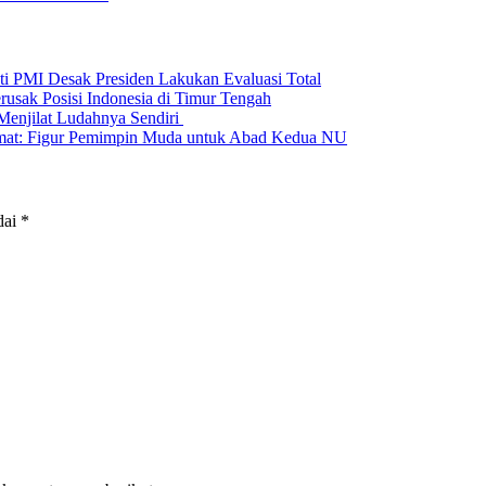
ti PMI Desak Presiden Lakukan Evaluasi Total
rusak Posisi Indonesia di Timur Tengah
Menjilat Ludahnya Sendiri
amat: Figur Pemimpin Muda untuk Abad Kedua NU
dai
*