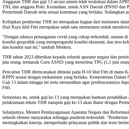
Anggaran THR dan gaji 13 secara umum telah teralokasi dalam APBN 
TNI, dan anggota Polri. Kemudian, untuk ASN Daerah (PNSD dan P
Pemerintah Daerah serta sesuai ketentuan yang berlaku. Sedangkan 
Kebijakan pemberian THR ini merupakan bagian dari instrumen dal
Hari Raya Idul Fitri merupakan salah satu momentum untuk mendoro
“Dengan adanya penanganan covid yang cukup terkendali, namun di si
kondisi geopolitik yang mempengaruhi kondisi ekonomi, dan tren ke
dan kondisi saat ini,” tambah Menkeu.
THR tahun 2023 diberikan kepada seluruh aparatur negara dan pensiuna
juta orang, termasuk Guru ASND yang menerima TPG (1,1 juta orang)
Pencairan THR direncanakan dimulai pada H-10 Idul Fitri di mana 
KPPN sesuai dengan mekanisme yang berlaku. Kementerian Dalam N
Gaji 13 dalam minggu ini serta memastikan agar pembayarannya dapa
Fitri.
Sementara itu, untuk gaji ke-13 yang merupakan bantuan pendidika
pelaksanaan teknis THR maupun gaji ke-13 akan diatur dengan Per
Selanjutnya, Menteri Pendayagunaan Aparatur Negara dan Reformasi
seluruh elemen masyarakat sehingga pandemi terkendali. “Pemberian
meningkatkan kinerja, memperbaiki pelayanan publik dan terus ber