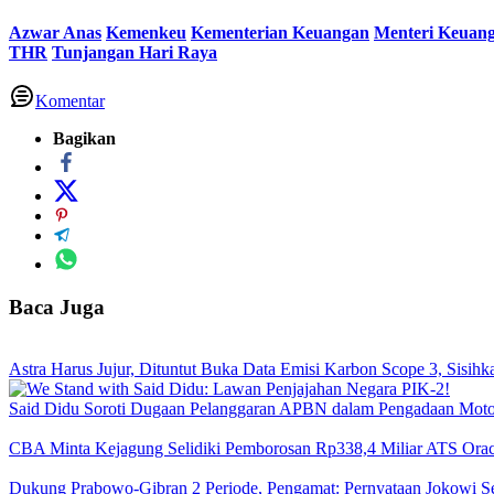
Azwar Anas
Kemenkeu
Kementerian Keuangan
Menteri Keuan
THR
Tunjangan Hari Raya
Komentar
Bagikan
Baca Juga
‎Astra Harus Jujur, Dituntut Buka Data Emisi Karbon Scope 3, Sisih
Said Didu Soroti Dugaan Pelanggaran APBN dalam Pengadaan Mo
CBA Minta Kejagung Selidiki Pemborosan Rp338,4 Miliar ATS Orac
Dukung Prabowo-Gibran 2 Periode, Pengamat: Pernyataan Jokowi S