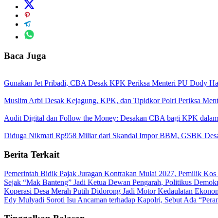
Baca Juga
Gunakan Jet Pribadi, CBA Desak KPK Periksa Menteri PU Dody H
Muslim Arbi Desak Kejagung, KPK, dan Tipidkor Polri Periksa Me
Audit Digital dan Follow the Money: Desakan CBA bagi KPK dala
Diduga Nikmati Rp958 Miliar dari Skandal Impor BBM, GSBK Desak
Berita Terkait
Pemerintah Bidik Pajak Juragan Kontrakan Mulai 2027, Pemilik Ko
Sejak “Mak Banteng” Jadi Ketua Dewan Pengarah, Politikus Demok
Koperasi Desa Merah Putih Didorong Jadi Motor Kedaulatan Ekono
Edy Mulyadi Soroti Isu Ancaman terhadap Kapolri, Sebut Ada “Pera