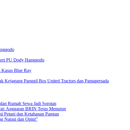
anggodo
nteri PU Dody Hanggodo
m Kasus Blue Ray
 Kejagung Panggil Bos United Tractors dan Pamapersada
s dan Rumah Sewa Jadi Sorotan
rat: Anggaran BRIN Terus Menurun
mi Petani dan Ketahanan Pangan
ng Narasi dan Opini”