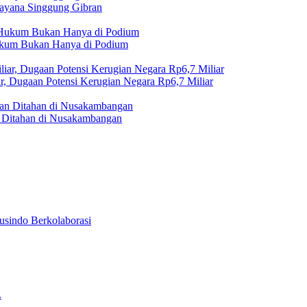
rayana Singgung Gibran
Hukum Bukan Hanya di Podium
r, Dugaan Potensi Kerugian Negara Rp6,7 Miliar
Ditahan di Nusakambangan
usindo Berkolaborasi
.