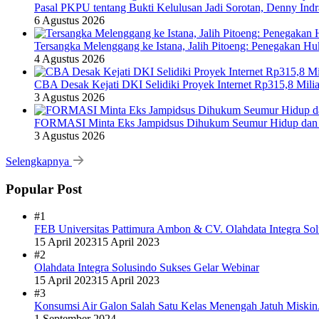
Pasal PKPU tentang Bukti Kelulusan Jadi Sorotan, Denny Ind
6 Agustus 2026
Tersangka Melenggang ke Istana, Jalih Pitoeng: Penegakan 
4 Agustus 2026
CBA Desak Kejati DKI Selidiki Proyek Internet Rp315,8 Milia
3 Agustus 2026
FORMASI Minta Eks Jampidsus Dihukum Seumur Hidup dan 
3 Agustus 2026
Selengkapnya
Popular Post
#1
FEB Universitas Pattimura Ambon & CV. Olahdata Integra Sol
15 April 2023
15 April 2023
#2
Olahdata Integra Solusindo Sukses Gelar Webinar
15 April 2023
15 April 2023
#3
Konsumsi Air Galon Salah Satu Kelas Menengah Jatuh Miskin
1 September 2024