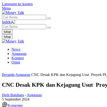
Langsung ke konten
Menu
Indeks
tutup
tutup
News
Anggaran
Korupsi
Opini
Beranda
Anggaran
CNC Desak KPK dan Kejagung Usut Proyek PLN
CNC Desak KPK dan Kejagung Usut Proy
Hedi Batubara
-
Anggaran
5 September 2024
Komentar