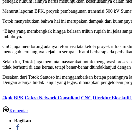
penegak hukum lainnya harus menunjukkan keseriusannya dalam menin
Menurut laporan BPK, proyek pembangunan transmisi 500 kV Sumater
Totok menyebutkan bahwa hal ini merupakan dampak dari kurangnya
“Biaya yang membengkak hingga belasan triliun rupiah ini jelas san
imbuhnya.
CnC juga mendorong adanya reformasi tata kelola proyek infrastruktur
mencegah terulangnya kejadian serupa. “Kami berharap ada perbaikan 
Selain itu, Totok juga meminta masyarakat untuk mengawasi proses p
tidak berhenti di atas kertas, tetapi benar-benar ditindaklanjuti deng
Desakan dari Totok Santoso ini menggambarkan betapa pentingnya l
Dengan adanya tindak lanjut yang tegas, diharapkan pengelolaan proye
#kpk
BPK
Cakra Network Consultant
CNC
Direktur Eksekuti
Komentar
Bagikan