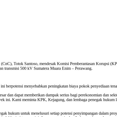
t (CnC), Totok Santoso, mendesak Komisi Pemberantasan Korupsi (K
nan transmisi 500 kV Sumatera Muara Enim – Perawang.
ini berpotensi menyebabkan peningkatan biaya pokok penyediaan tena
besar dan dapat memberikan dampak serius bagi perekonomian dan sekto
royek ini. Kami meminta KPK, Kejagung, dan lembaga penegak hukum l
gak hukum untuk menelusuri setiap potensi penyimpangan dalam proye