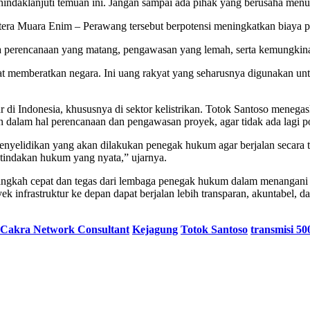
daklanjuti temuan ini. Jangan sampai ada pihak yang berusaha menutu
a Muara Enim – Perawang tersebut berpotensi meningkatkan biaya poko
 perencanaan yang matang, pengawasan yang lemah, serta kemungkin
gat memberatkan negara. Ini uang rakyat yang seharusnya digunakan u
 di Indonesia, khususnya di sektor kelistrikan. Totok Santoso menegas
dalam hal perencanaan dan pengawasan proyek, agar tidak ada lagi pote
enyelidikan yang akan dilakukan penegak hukum agar berjalan secara t
an tindakan hukum yang nyata,” ujarnya.
angkah cepat dan tegas dari lembaga penegak hukum dalam menangani
k infrastruktur ke depan dapat berjalan lebih transparan, akuntabel, 
f Cakra Network Consultant
Kejagung
Totok Santoso
transmisi 5