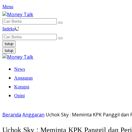
Langsung
Menu
ke
konten
Indeks
tutup
tutup
News
Anggaran
Korupsi
Opini
Beranda
Anggaran
Uchok Sky : Meminta KPK Panggil dan
Uchok Sky : Meminta KPK Panggil dan Pe