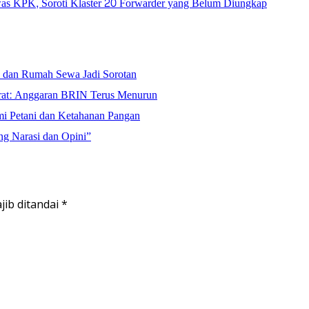
 KPK, Soroti Klaster 20 Forwarder yang Belum Diungkap
s dan Rumah Sewa Jadi Sorotan
krat: Anggaran BRIN Terus Menurun
mi Petani dan Ketahanan Pangan
ng Narasi dan Opini”
jib ditandai
*