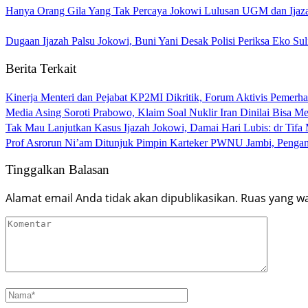
Hanya Orang Gila Yang Tak Percaya Jokowi Lulusan UGM dan Ijaza
Dugaan Ijazah Palsu Jokowi, Buni Yani Desak Polisi Periksa Eko Su
Berita Terkait
Kinerja Menteri dan Pejabat KP2MI Dikritik, Forum Aktivis Pemerha
Media Asing Soroti Prabowo, Klaim Soal Nuklir Iran Dinilai Bisa Me
Tak Mau Lanjutkan Kasus Ijazah Jokowi, Damai Hari Lubis: dr Tifa 
Prof Asrorun Ni’am Ditunjuk Pimpin Karteker PWNU Jambi, Peng
Tinggalkan Balasan
Alamat email Anda tidak akan dipublikasikan.
Ruas yang wa