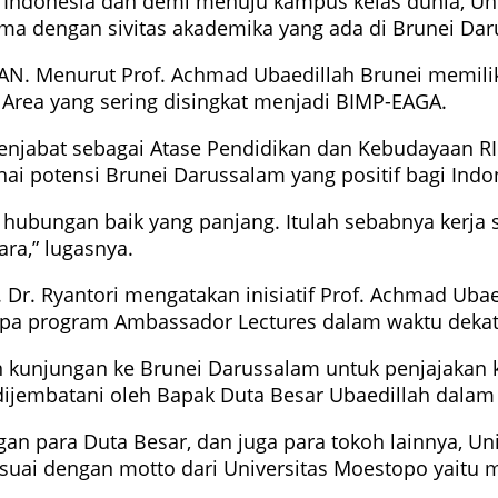
di Indonesia dan demi menuju kampus kelas dunia, Un
ma dengan sivitas akademika yang ada di Brunei Daru
N. Menurut Prof. Achmad Ubaedillah Brunei memiliki 
 Area yang sering disingkat menjadi BIMP-EAGA.
enjabat sebagai Atase Pendidikan dan Kebudayaan RI 
i potensi Brunei Darussalam yang positif bagi Indone
 hubungan baik yang panjang. Itulah sebabnya kerja
ra,” lugasnya.
o. Dr. Ryantori mengatakan inisiatif Prof. Achmad U
pa program Ambassador Lectures dalam waktu dekat
n kunjungan ke Brunei Darussalam untuk penjajakan 
ijembatani oleh Bapak Duta Besar Ubaedillah dalam 
engan para Duta Besar, dan juga para tokoh lainnya,
esuai dengan motto dari Universitas Moestopo yaitu