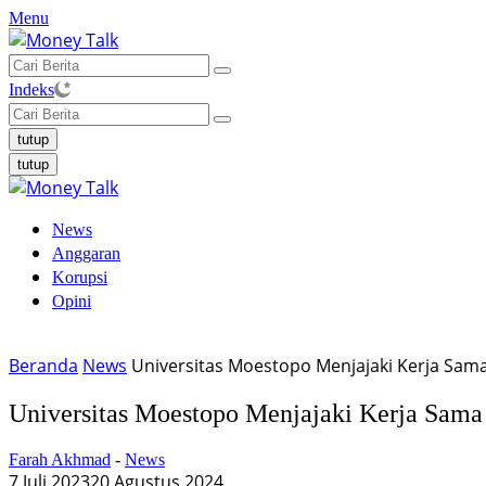
Langsung
Menu
ke
konten
Indeks
tutup
tutup
News
Anggaran
Korupsi
Opini
Beranda
News
Universitas Moestopo Menjajaki Kerja Sam
Universitas Moestopo Menjajaki Kerja Sama
Farah Akhmad
-
News
7 Juli 2023
20 Agustus 2024