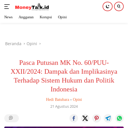
News
Anggaran
Korupsi
Opini
Langsung
ke
konten
Beranda
Opini
Pasca Putusan MK No. 60/PUU-
XXII/2024: Dampak dan Implikasinya
Terhadap Sistem Hukum dan Politik
Indonesia
Hedi Batubara
-
Opini
21 Agustus 2024