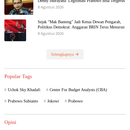
Denny Indrayana: Legitimasi Prabowo Bisa Tergerus
8 Agustus 2026
Sejak “Mak Banteng” Jadi Ketua Dewan Pengarah,
Politikus Demokrat: Anggaran BRIN Terus Menurun
8 Agustus 2026
Selengkapnya
Popular Tags
Uchok Sky Khadafi
Center For Budget Analysis (CBA)
Prabowo Subianto
Jokowi
Prabowo
Opini