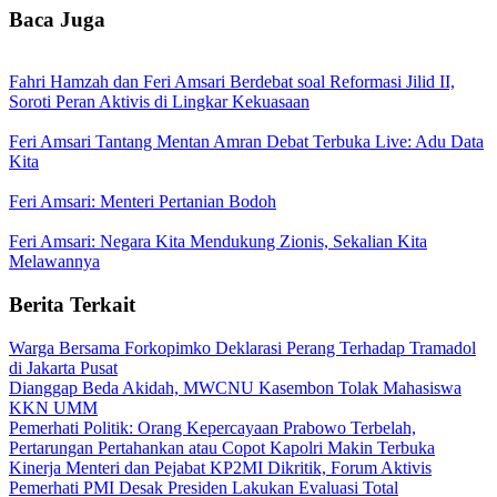
Baca Juga
Fahri Hamzah dan Feri Amsari Berdebat soal Reformasi Jilid II,
Soroti Peran Aktivis di Lingkar Kekuasaan
Feri Amsari Tantang Mentan Amran Debat Terbuka Live: Adu Data
Kita
Feri Amsari: Menteri Pertanian Bodoh
Feri Amsari: Negara Kita Mendukung Zionis, Sekalian Kita
Melawannya
Berita Terkait
Warga Bersama Forkopimko Deklarasi Perang Terhadap Tramadol
di Jakarta Pusat
Dianggap Beda Akidah, MWCNU Kasembon Tolak Mahasiswa
KKN UMM
Pemerhati Politik: Orang Kepercayaan Prabowo Terbelah,
Pertarungan Pertahankan atau Copot Kapolri Makin Terbuka
Kinerja Menteri dan Pejabat KP2MI Dikritik, Forum Aktivis
Pemerhati PMI Desak Presiden Lakukan Evaluasi Total