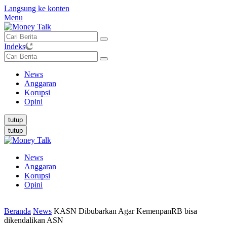
Langsung ke konten
Menu
Indeks
News
Anggaran
Korupsi
Opini
tutup
tutup
News
Anggaran
Korupsi
Opini
Beranda
News
KASN Dibubarkan Agar KemenpanRB bisa
dikendalikan ASN