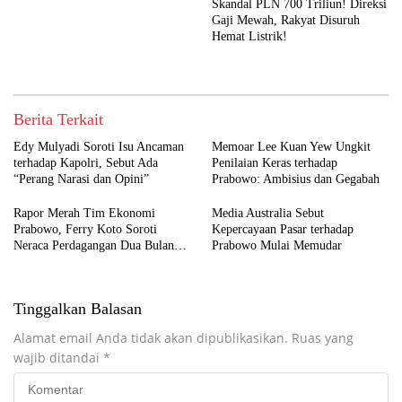
Skandal PLN 700 Triliun! Direksi
Gaji Mewah, Rakyat Disuruh
Hemat Listrik!
Berita Terkait
Edy Mulyadi Soroti Isu Ancaman
Memoar Lee Kuan Yew Ungkit
terhadap Kapolri, Sebut Ada
Penilaian Keras terhadap
“Perang Narasi dan Opini”
Prabowo: Ambisius dan Gegabah
Rapor Merah Tim Ekonomi
Media Australia Sebut
Prabowo, Ferry Koto Soroti
Kepercayaan Pasar terhadap
Neraca Perdagangan Dua Bulan
Prabowo Mulai Memudar
Beruntun
Tinggalkan Balasan
Alamat email Anda tidak akan dipublikasikan.
Ruas yang
wajib ditandai
*