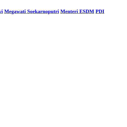
wi
Megawati Soekarnoputri
Menteri ESDM
PDI