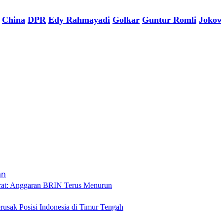
China
DPR
Edy Rahmayadi
Golkar
Guntur Romli
Joko
rat: Anggaran BRIN Terus Menurun
rusak Posisi Indonesia di Timur Tengah