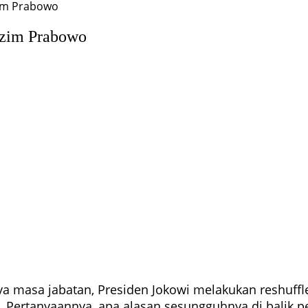
zim Prabowo
zim Prabowo
nya masa jabatan, Presiden Jokowi melakukan reshuf
 Pertanyaannya, apa alasan sesungguhnya di balik p