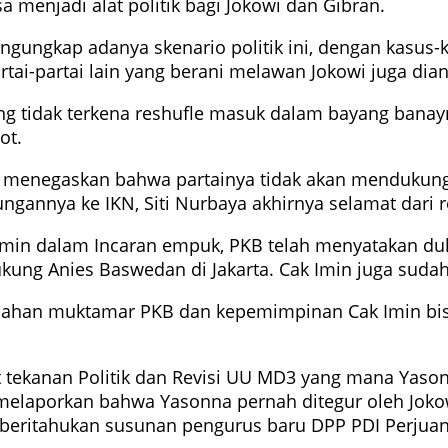
menjadi alat politik bagi Jokowi dan Gibran.
ungkap adanya skenario politik ini, dengan kasus-k
Partai-partai lain yang berani melawan Jokowi juga d
ng tidak terkena reshufle masuk dalam bayang banay
ot.
menegaskan bahwa partainya tidak akan mendukung A
annya ke IKN, Siti Nurbaya akhirnya selamat dari r
Cak Imin dalam Incaran empuk, PKB telah menyatakan
ukung Anies Baswedan di Jakarta. Cak Imin juga suda
bsahan muktamar PKB dan kepemimpinan Cak Imin bisa
tekanan Politik dan Revisi UU MD3 yang mana Yasonn
 melaporkan bahwa Yasonna pernah ditegur oleh Jo
eritahukan susunan pengurus baru DPP PDI Perjuan