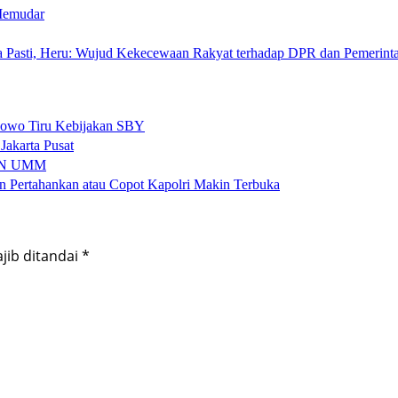
 Memudar
a Pasti, Heru: Wujud Kekecewaan Rakyat terhadap DPR dan Pemerint
bowo Tiru Kebijakan SBY
Jakarta Pusat
KKN UMM
an Pertahankan atau Copot Kapolri Makin Terbuka
jib ditandai
*