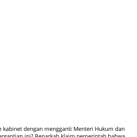
fle kabinet dengan mengganti Menteri Hukum dan
ergantian ini? Benarkah klaim pemerintah bahwa