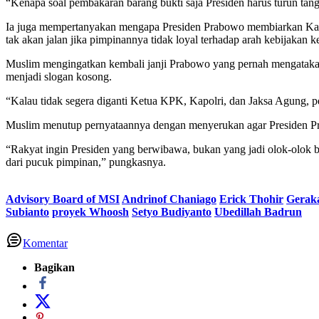
“Kenapa soal pembakaran barang bukti saja Presiden harus turun tan
Ia juga mempertanyakan mengapa Presiden Prabowo membiarkan Kapolri
tak akan jalan jika pimpinannya tidak loyal terhadap arah kebijakan k
Muslim mengingatkan kembali janji Prabowo yang pernah mengatakan
menjadi slogan kosong.
“Kalau tidak segera diganti Ketua KPK, Kapolri, dan Jaksa Agung, 
Muslim menutup pernyataannya dengan menyerukan agar Presiden Pr
“Rakyat ingin Presiden yang berwibawa, bukan yang jadi olok-olok
dari pucuk pimpinan,” pungkasnya.
Advisory Board of MSI
Andrinof Chaniago
Erick Thohir
Gerak
Subianto
proyek Whoosh
Setyo Budiyanto
Ubedillah Badrun
Komentar
Bagikan