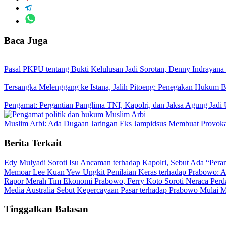
Baca Juga
Pasal PKPU tentang Bukti Kelulusan Jadi Sorotan, Denny Indrayana
Tersangka Melenggang ke Istana, Jalih Pitoeng: Penegakan Hukum
Pengamat: Pergantian Panglima TNI, Kapolri, dan Jaksa Agung Jadi
Muslim Arbi: Ada Dugaan Jaringan Eks Jampidsus Membuat Provok
Berita Terkait
Edy Mulyadi Soroti Isu Ancaman terhadap Kapolri, Sebut Ada “Pera
Memoar Lee Kuan Yew Ungkit Penilaian Keras terhadap Prabowo: 
Rapor Merah Tim Ekonomi Prabowo, Ferry Koto Soroti Neraca Per
Media Australia Sebut Kepercayaan Pasar terhadap Prabowo Mulai
Tinggalkan Balasan