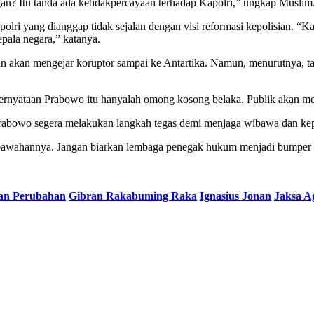
gan? Itu tanda ada ketidakpercayaan terhadap Kapolri,” ungkap Muslim
 yang dianggap tidak sejalan dengan visi reformasi kepolisian. “Kal
epala negara,” katanya.
 akan mengejar koruptor sampai ke Antartika. Namun, menurutnya, tan
pernyataan Prabowo itu hanyalah omong kosong belaka. Publik akan men
abowo segera melakukan langkah tegas demi menjaga wibawa dan kep
 bawahannya. Jangan biarkan lembaga penegak hukum menjadi bumper 
an Perubahan
Gibran Rakabuming Raka
Ignasius Jonan
Jaksa A