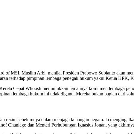
rd of MSI, Muslim Arbi, menilai Presiden Prabowo Subianto akan me
saran terhadap pimpinan lembaga penegak hukum yakni Ketua KPK, Ka
k Kereta Cepat Whoosh menunjukkan lemahnya komitmen lembaga peneg
inan lembaga hukum ini tidak diganti. Mereka bukan bagian dari solus
n rezim sebelumnya dalam menjaga keuangan negara. Ia mengingatkan 
nof Chaniago dan Menteri Perhubungan Ignasius Jonan, yang akhirnya 