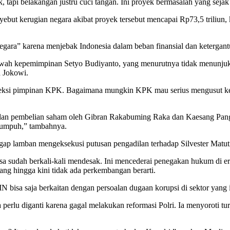
k, tapi belakangan justru cuci tangan. Ini proyek bermasalah yang sej
ut kerugian negara akibat proyek tersebut mencapai Rp73,5 triliun, k
gara” karena menjebak Indonesia dalam beban finansial dan ketergantu
wah kepemimpinan Setyo Budiyanto, yang menurutnya tidak menunjukk
n Jokowi.
eleksi pimpinan KPK. Bagaimana mungkin KPK mau serius mengusut ke
 dan pembelian saham oleh Gibran Rakabuming Raka dan Kaesang Pangare
 lumpuh,” tambahnya.
gap lamban mengeksekusi putusan pengadilan terhadap Silvester Matut
a sudah berkali-kali mendesak. Ini mencederai penegakan hukum di er
ang hingga kini tidak ada perkembangan berarti.
 bisa saja berkaitan dengan persoalan dugaan korupsi di sektor yang
ga perlu diganti karena gagal melakukan reformasi Polri. Ia menyorot