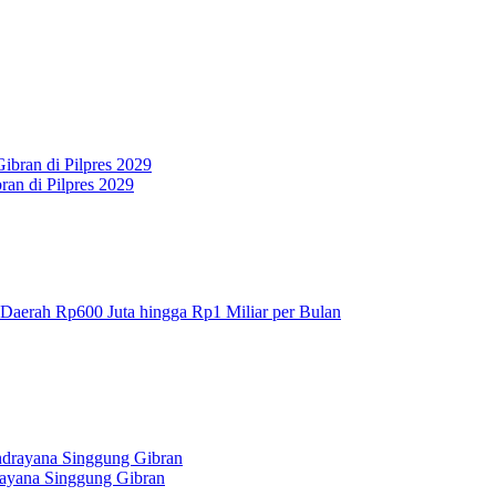
an di Pilpres 2029
 Daerah Rp600 Juta hingga Rp1 Miliar per Bulan
rayana Singgung Gibran