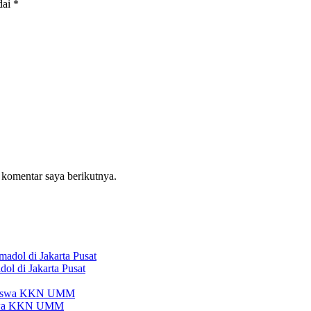
dai
*
 komentar saya berikutnya.
l di Jakarta Pusat
iswa KKN UMM