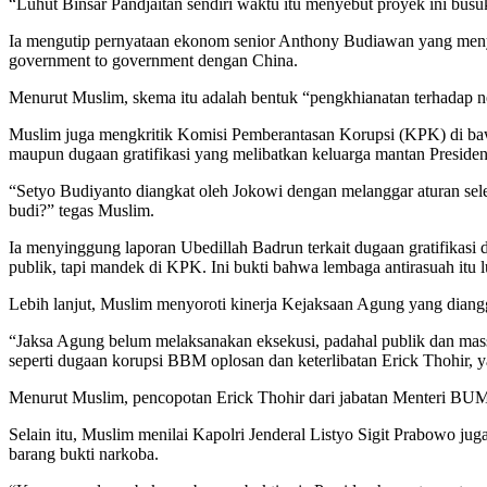
“Luhut Binsar Pandjaitan sendiri waktu itu menyebut proyek ini busu
Ia mengutip pernyataan ekonom senior Anthony Budiawan yang menyeb
government to government dengan China.
Menurut Muslim, skema itu adalah bentuk “pengkhianatan terhadap ne
Muslim juga mengkritik Komisi Pemberantasan Korupsi (KPK) di ba
maupun dugaan gratifikasi yang melibatkan keluarga mantan Preside
“Setyo Budiyanto diangkat oleh Jokowi dengan melanggar aturan s
budi?” tegas Muslim.
Ia menyinggung laporan Ubedillah Badrun terkait dugaan gratifikasi
publik, tapi mandek di KPK. Ini bukti bahwa lembaga antirasuah itu
Lebih lanjut, Muslim menyoroti kinerja Kejaksaan Agung yang diang
“Jaksa Agung belum melaksanakan eksekusi, padahal publik dan mass
seperti dugaan korupsi BBM oplosan dan keterlibatan Erick Thohir, y
Menurut Muslim, pencopotan Erick Thohir dari jabatan Menteri BUMN
Selain itu, Muslim menilai Kapolri Jenderal Listyo Sigit Prabowo ju
barang bukti narkoba.