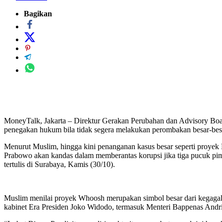
Bagikan
MoneyTalk, Jakarta – Direktur Gerakan Perubahan dan Advisory Boa
penegakan hukum bila tidak segera melakukan perombakan besar-be
Menurut Muslim, hingga kini penanganan kasus besar seperti proye
Prabowo akan kandas dalam memberantas korupsi jika tiga pucuk pimp
tertulis di Surabaya, Kamis (30/10).
Muslim menilai proyek Whoosh merupakan simbol besar dari kegagala
kabinet Era Presiden Joko Widodo, termasuk Menteri Bappenas Andri